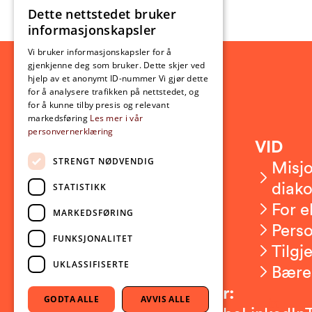
Dette nettstedet bruker
NORWEGIAN
informasjonskapsler
ENGLISH
Vi bruker informasjonskapsler for å
gjenkjenne deg som bruker. Dette skjer ved
hjelp av et anonymt ID-nummer Vi gjør dette
for å analysere trafikken på nettstedet, og
for å kunne tilby presis og relevant
markedsføring
Les mer i vår
personvernerklæring
Kontakt
VID
STRENGT NØDVENDIG
Kontakt oss
Misjo
Om VID
diako
STATISTIKK
Ansatte
For e
MARKEDSFØRING
Presserom
Pers
FUNKSJONALITET
Sikkerhet og beredskap
Tilgj
UKLASSIFISERTE
Bære
Følg oss på sosiale medier:
GODTA ALLE
AVVIS ALLE