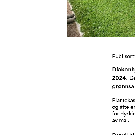
Publisert
Diakonhj
2024. De
grønnsa
Plantekas
og åtte e
for dyrki
av mai.
Det vil b