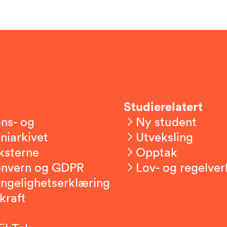
Studierelatert
ns- og
Ny student
niarkivet
Utveksling
ksterne
Opptak
onvern og GDPR
Lov- og regelver
engelighetserklæring
kraft