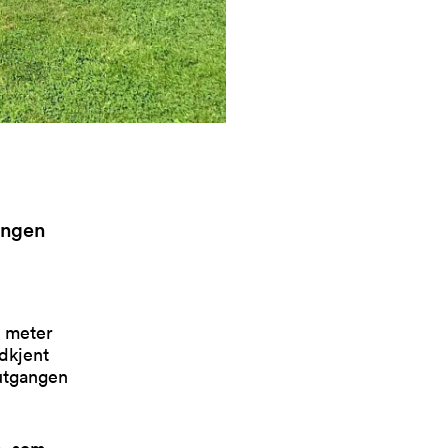
ongen
1 meter
odkjent
 utgangen
p, som