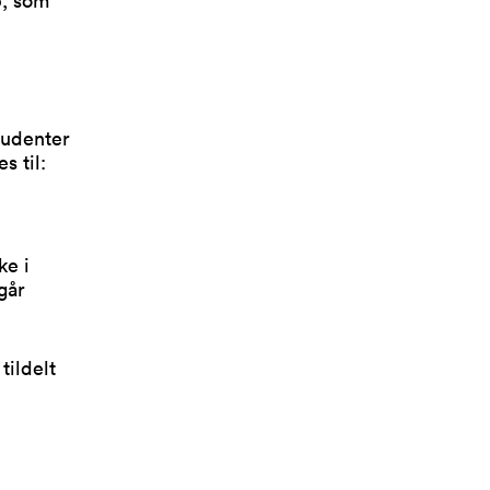
tudenter
s til:
ke i
går
tildelt