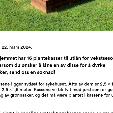
:
22. mars 2024
.
emmet har 16 plantekasser til utlån for vekstses
rsom du ønsker å låne en av disse for å dyrke
ker, send oss en søknad!
sene ligger sydøst for sykehuset. Åtte av dem er 2,5 x 
r 2,5 x 1,5 meter. Kassene vil bli fylt med jord som er g
ng av grønnsaker, og det må være plantet i kassene før
li gjort tilgjengelig vanntank/vannkanner, spade og grei