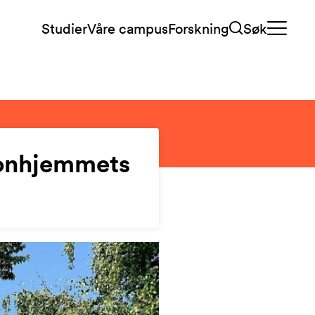
Studier
Våre campus
Forskning
Søk
konhjemmets