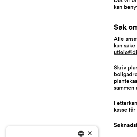
kan benyt
Søk om
Alle ansa
kan søke 
utleie@d
Skriv pla
boligadre
plantekas
sammen å
I etterka
kasse får
Søknadsfr
×