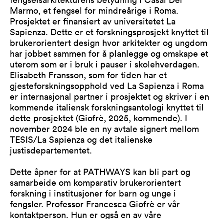
Marmo, et fengsel for mindreårige i Roma.
Prosjektet er finansiert av universitetet La
Sapienza. Dette er et forskningsprosjekt knyttet til
brukerorientert design hvor arkitekter og ungdom
har jobbet sammen for å planlegge og omskape et
uterom som er i bruk i pauser i skolehverdagen.
Elisabeth Fransson, som for tiden har et
gjesteforskningsopphold ved La Sapienza i Roma
er internasjonal partner i prosjektet og skriver i en
kommende italiensk forskningsantologi knyttet til
dette prosjektet (Giofrè, 2025, kommende). I
november 2024 ble en ny avtale signert mellom
TESIS/La Sapienza og det italienske
justisdepartementet.
Dette åpner for at PATHWAYS kan bli part og
samarbeide om komparativ brukerorientert
forskning i institusjoner for barn og unge i
fengsler. Professor Francesca Giofrè er vår
kontaktperson. Hun er også en av våre