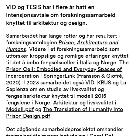
VID og TESIS har i flere år hatt en
intensjonsavtale om forskningssamarbeid
knyttet til arkitektur og design.
Samarbeidet har lange røtter og har resultert i
forskningsantologien
Prison, Architecture and
Humans
. Videre i et forskningssamarbeid som
utforsker kroppslige og romlige erfaringer knyttet
til det å bebo fengselsceller i Italia og Norge:
The
Prison Cell: Embodied and Everyday Spaces of
Incarceration | SpringerLink
(Fransson & Giofrè,
2020). I 2023 samarbeidet også VID, KRUS og La
Sapienza om en studie av livskvalitet og
fengselsarkitektur knyttet til modell 2015
fengslene i Norge:
Arkitektur og livskvalitet i
Modell.pdf
og
The Translation of Humanity into
Prison Design.pdf
Det pågående samarbeidsprosjektet omhandler
fengselsarkitekturens betydning i Casal Del