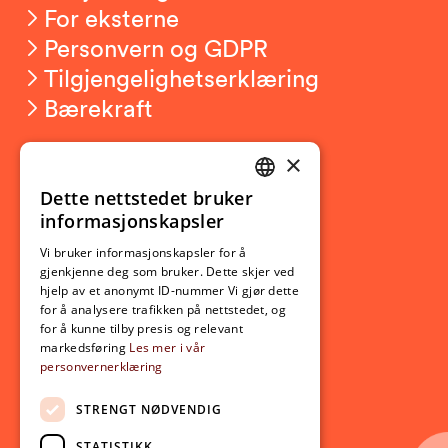
For eksterne
Personvern og GDPR
Tilgjengelighetserklæring
Bærekraft
×
Studierelatert
Ny student
Dette nettstedet bruker
NORWEGIAN
informasjonskapsler
Utveksling
ENGLISH
Opptak
Vi bruker informasjonskapsler for å
gjenkjenne deg som bruker. Dette skjer ved
Lov- og regelverk
hjelp av et anonymt ID-nummer Vi gjør dette
for å analysere trafikken på nettstedet, og
for å kunne tilby presis og relevant
Aktuelt
markedsføring
Les mer i vår
personvernerklæring
Nyheter
Arrangementer
STRENGT NØDVENDIG
Nyhetsbrev
STATISTIKK