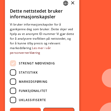
×
Studierelatert
Ny student
Dette nettstedet bruker
NORWEGIAN
informasjonskapsler
Utveksling
ENGLISH
Opptak
Vi bruker informasjonskapsler for å
gjenkjenne deg som bruker. Dette skjer ved
Lov- og regelverk
hjelp av et anonymt ID-nummer Vi gjør dette
for å analysere trafikken på nettstedet, og
for å kunne tilby presis og relevant
Aktuelt
markedsføring
Les mer i vår
personvernerklæring
Nyheter
Arrangementer
STRENGT NØDVENDIG
Nyhetsbrev
STATISTIKK
Ledige stillinger
MARKEDSFØRING
Følg oss på sosiale medier:
Facebook
FUNKSJONALITET
Instagram
UKLASSIFISERTE
Youtube