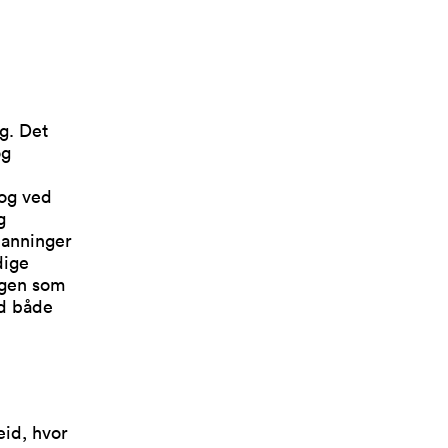
g. Det
og
 og ved
g
danninger
dige
ngen som
ed både
eid, hvor