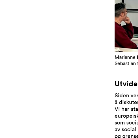
Marianne I
Sebastian 
Utvide
Siden ver
å diskute
Vi har st
europeisk
som socia
av social
og grense