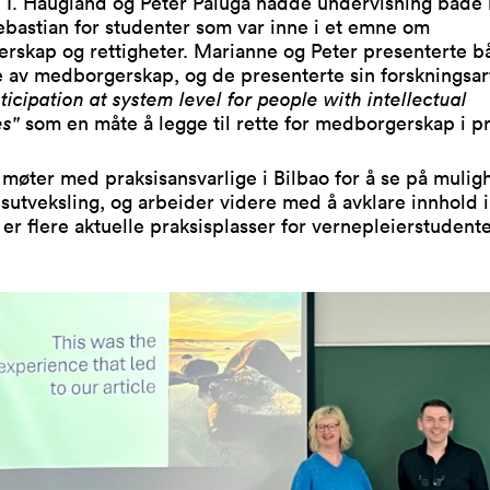
 I. Haugland og Peter Paluga hadde undervisning både i
bastian for studenter som var inne i et emne om
rskap og rettigheter. Marianne og Peter presenterte b
e av medborgerskap, og de presenterte sin forskningsar
ticipation at system level for people with intellectual
ies"
som en måte å legge til rette for medborgerskap i pr
møter med praksisansvarlige i Bilbao for å se på mulig
isutveksling, og arbeider videre med å avklare innhold i
 er flere aktuelle praksisplasser for vernepleierstudente