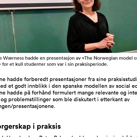
e Wærness hadde en presentasjon av «The Norwegian model of
 for et kull studenter som var i sin praksisperiode.
e hadde forberedt presentasjoner fra sine praksisstudi
ed et godt innblikk i den spanske modellen av social e
ne hadde på forhånd formulert mange relevante og int
og problemstillinger som ble diskutert i etterkant av
ingen/presentasjonene.
gerskap i praksis