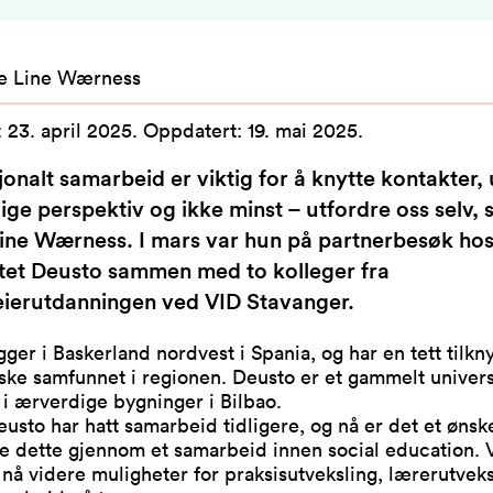
e Line Wærness
:
23. april 2025
.
Oppdatert
:
19. mai 2025
.
jonalt samarbeid er viktig for å knytte kontakter,
lige perspektiv og ikke minst – utfordre oss selv, 
ine Wærness. I mars var hun på partnerbesøk ho
itet Deusto sammen med to kolleger fra
eierutdanningen ved VID Stavanger.
gger i Baskerland nordvest i Spania, og har en tett tilkny
ske samfunnet i regionen. Deusto er et gammelt univers
l i ærverdige bygninger i Bilbao.
usto har hatt samarbeid tidligere, og nå er det et ønsk
e dette gjennom et samarbeid innen social education. 
 nå videre muligheter for praksisutveksling, lærerutvek