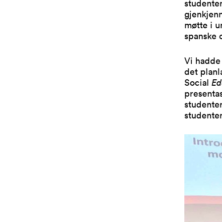
studenten
gjenkjenn
møtte i u
spanske 
Vi hadde 
det planl
Social
Ed
presentas
studenter
studenten