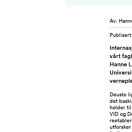
Av
:
Hann
Publisert
Internas
vårt fag
Hanne L
Univers
vernepl
Deusto li
det baski
holder ti
VID og De
reetabler
utforsker