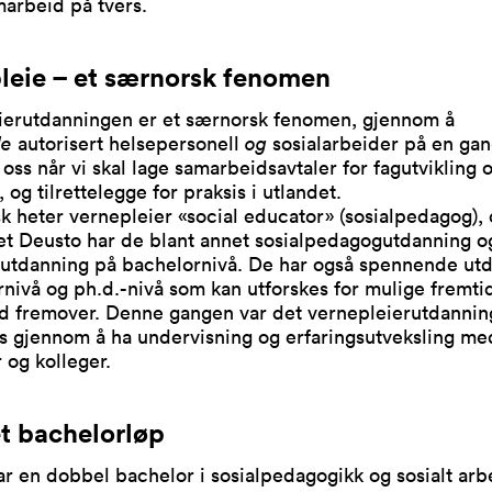
marbeid på tvers.
leie – et særnorsk fenomen
ierutdanningen er et særnorsk fenomen, gjennom å
de
autorisert helsepersonell
og
sosialarbeider på en gan
 oss når vi skal lage samarbeidsavtaler for fagutvikling 
 og tilrettelegge for praksis i utlandet.
k heter vernepleier «social educator» (sosialpedagog),
et Deusto har de blant annet sosialpedagogutdanning o
utdanning på bachelornivå. De har også spennende ut
nivå og ph.d.-nivå som kan utforskes for mulige fremti
d fremover. Denne gangen var det vernepleierutdanni
us gjennom å ha undervisning og erfaringsutveksling m
 og kolleger.
t bachelorløp
r en dobbel bachelor i sosialpedagogikk og sosialt arb