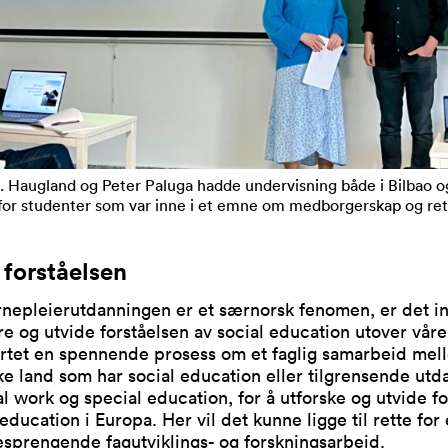
. Haugland og Peter Paluga hadde undervisning både i Bilbao o
for studenter som var inne i et emne om medborgerskap og ret
 forståelsen
nepleierutdanningen er et særnorsk fenomen, er det in
re og utvide forståelsen av social education utover våre
artet en spennende prosess om et faglig samarbeid mel
e land som har social education eller tilgrensende utd
l work og special education, for å utforske og utvide f
 education i Europa. Her vil det kunne ligge til rette for 
sprengende fagutviklings- og forskningsarbeid.