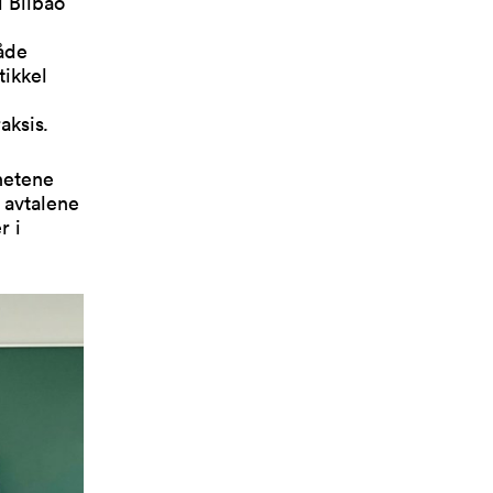
 Bilbao
åde
tikkel
aksis
.
hetene
 avtalene
r i