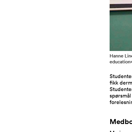
Hanne Lin
education»
Studenten
fikk derm
Studente
spørsmål 
forelesn
Medbor