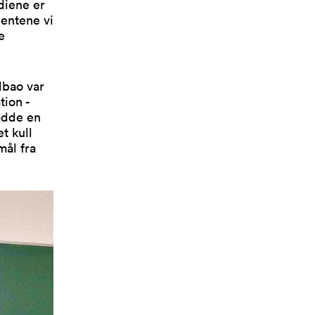
diene er
dentene vi
e
lbao var
tion -
adde en
t kull
mål fra