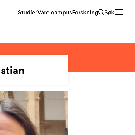
Studier
Våre campus
Forskning
Søk
stian