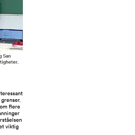
g San
tigheter.
teressant
 grenser.
lom flere
anninger
orståelsen
et viktig