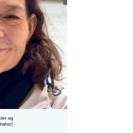
eier og
nator)