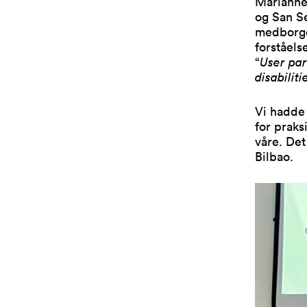
Marianne
og San Se
medborge
forståels
“
User par
disabilit
Vi hadde 
for praks
våre. Det
Bilbao.