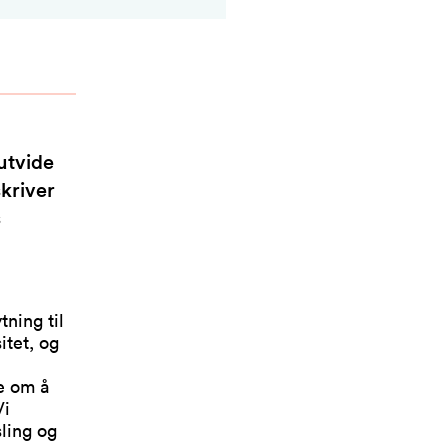
 utvide
skriver
s
tning til
itet, og
e om å
Vi
sling og