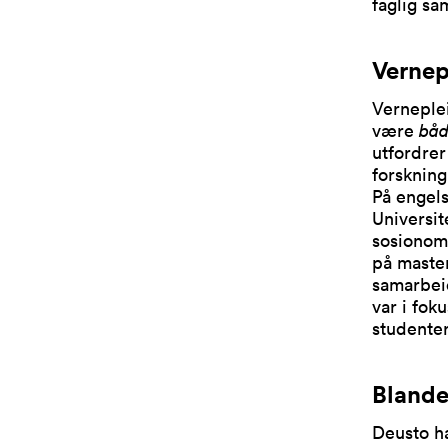
faglig sa
Vernep
Verneple
være
bå
utfordrer
forskning,
På engels
Universit
sosionom
på master
samarbei
var i fok
studenter
Blande
Deusto ha