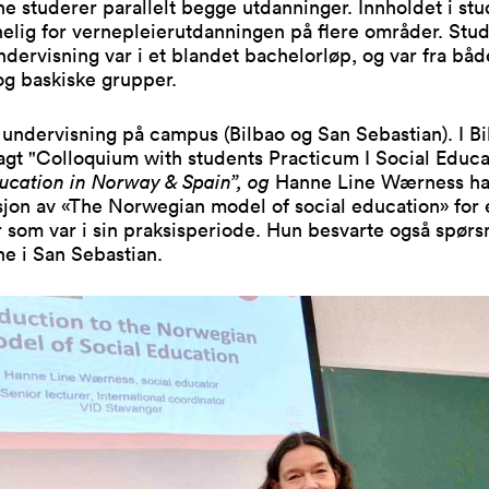
e studerer parallelt begge utdanninger. Innholdet i stu
elig for vernepleierutdanningen på flere områder. Stu
ndervisning var i et blandet bachelorløp, og var fra båd
og baskiske grupper.
undervisning på campus (Bilbao og San Sebastian). I Bi
agt "Colloquium with students Practicum I Social Educa
ucation in Norway & Spain”, og
Hanne Line Wærness h
jon av «The Norwegian model of social education» for e
 som var i sin praksisperiode. Hun besvarte også spørs
e i San Sebastian.