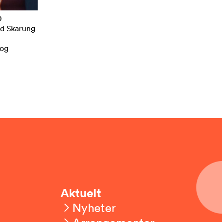
D
ind Skarung
 og
Aktuelt
Nyheter