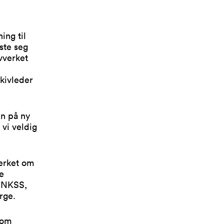
ing til
ste seg
ivverket
rkivleder
nn på ny
 vi veldig
verket om
ke
t NKSS,
rge.
som