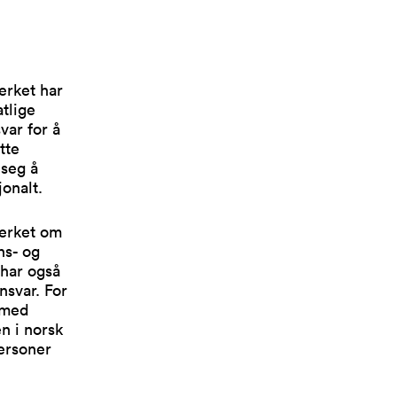
erket har
atlige
var for å
tte
 seg å
onalt.
verket om
ns- og
 har også
nsvar. For
 med
n i norsk
personer