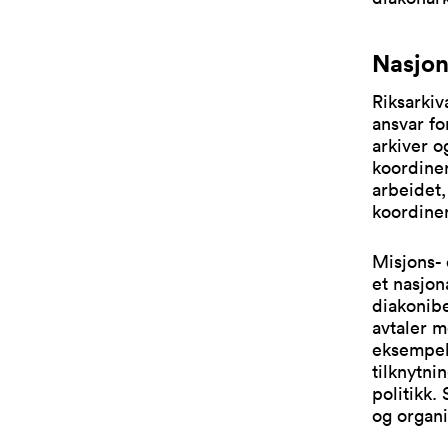
Nasjon
Riksarkiv
ansvar fo
arkiver o
koordiner
arbeidet,
koordine
Misjons- 
et nasjon
diakonibe
avtaler m
eksempel
tilknytni
politikk.
og organi