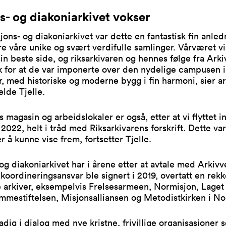
s- og diakoniarkivet vokser
jons- og diakoniarkivet var dette en fantastisk fin anledn
e våre unike og svært verdifulle samlinger. Vårværet vi
sin beste side, og riksarkivaren og hennes følge fra Ark
k for at de var imponerte over den nydelige campusen i
, med historiske og moderne bygg i fin harmoni, sier a
elde Tjelle.
s magasin og arbeidslokaler er også, etter at vi flyttet i
2022, helt i tråd med Riksarkivarens forskrift. Dette var
er å kunne vise frem, fortsetter Tjelle.
og diakoniarkivet har i årene etter at avtale med Arkiv
 koordineringsansvar ble signert i 2019, overtatt en rek
e arkiver, eksempelvis Frelsesarmeen, Normisjon, Lage
mmestiftelsen, Misjonsalliansen og Metodistkirken i No
tadig i dialog med nye kristne, frivillige organisasjoner 