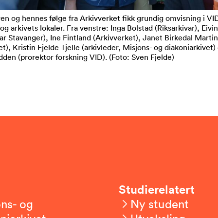
ren og hennes følge fra Arkivverket fikk grundig omvisning i VI
og arkivets lokaler. Fra venstre: Inga Bolstad (Riksarkivar), Eiv
var Stavanger), Ine Fintland (Arkivverket), Janet Birkedal Martin
t), Kristin Fjelde Tjelle (arkivleder, Misjons- og diakoniarkivet)
den (prorektor forskning VID). (Foto: Sven Fjelde)
Studierelatert
ns- og
Ny student