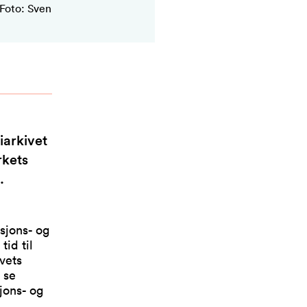
(Foto: Sven
iarkivet
rkets
.
sjons- og
tid til
vets
 se
jons- og