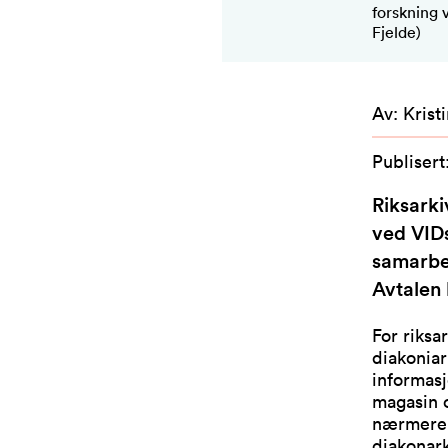
forskning 
Fjelde)
Av
:
Krist
Publisert
Riksarki
ved VID
samarbei
Avtalen 
For riksa
diakoniar
informasj
magasin o
nærmere p
diakonark