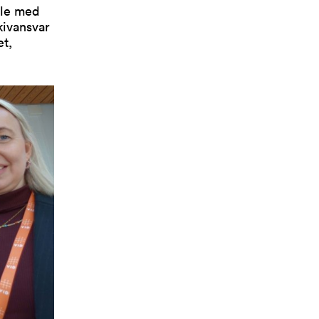
ale med
rkivansvar
et,