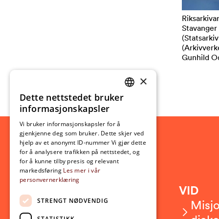
Riksarkiva
Stavanger 
(Statsarki
(Arkivverke
Gunhild Od
×
Dette nettstedet bruker
NORWEGIAN
informasjonskapsler
ENGLISH
Vi bruker informasjonskapsler for å
gjenkjenne deg som bruker. Dette skjer ved
hjelp av et anonymt ID-nummer Vi gjør dette
for å analysere trafikken på nettstedet, og
for å kunne tilby presis og relevant
markedsføring
Les mer i vår
personvernerklæring
Kontakt
VID
STRENGT NØDVENDIG
Kontakt oss
Misjo
STATISTIKK