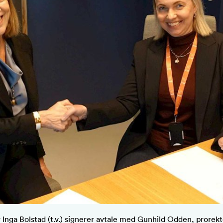
r Inga Bolstad (t.v.) signerer avtale med Gunhild Odden, prorekt