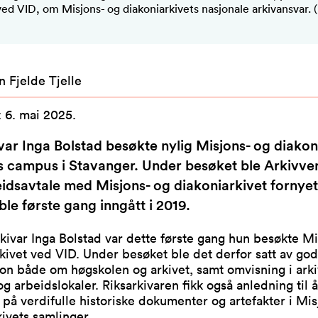
ved VID, om Misjons- og diakoniarkivets nasjonale arkivansvar. 
in Fjelde Tjelle
:
6. mai 2025
.
var Inga Bolstad besøkte nylig Misjons- og diakon
s campus i Stavanger. Under besøket ble Arkivve
dsavtale med Misjons- og diakoniarkivet fornyet
ble første gang inngått i 2019.
rkivar Inga Bolstad var dette første gang hun besøkte Mi
kivet ved VID. Under besøket ble det derfor satt av god 
on både om høgskolen og arkivet, samt omvisning i arki
g arbeidslokaler. Riksarkivaren fikk også anledning til å
å verdifulle historiske dokumenter og artefakter i Mis
ivets samlinger.