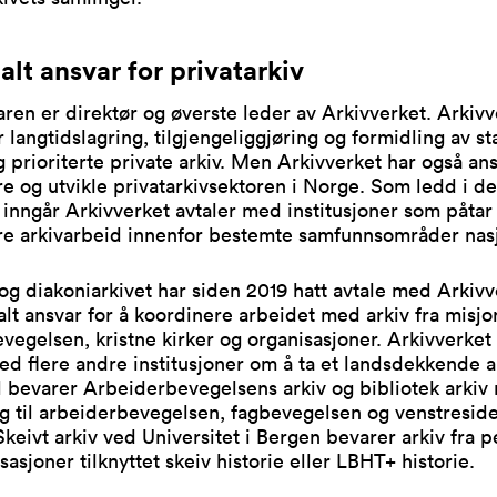
alt ansvar for privatarkiv
aren er direktør og øverste leder av Arkivverket. Arkivv
r langtidslagring, tilgjengeliggjøring og formidling av st
g prioriterte private arkiv. Men Arkivverket har også ans
e og utvikle privatarkivsektoren i Norge. Som ledd i de
 inngår Arkivverket avtaler med institusjoner som påtar
re arkivarbeid innenfor bestemte samfunnsområder nasj
og diakoniarkivet har siden 2019 hatt avtale med Arkiv
alt ansvar for å koordinere arbeidet med arkiv fra misjo
vegelsen, kristne kirker og organisasjoner. Arkivverket
ed flere andre institusjoner om å ta et landsdekkende a
 bevarer Arbeiderbevegelsens arkiv og bibliotek arkiv
ng til arbeiderbevegelsen, fagbevegelsen og venstreside
 Skeivt arkiv ved Universitet i Bergen bevarer arkiv fra 
sasjoner tilknyttet skeiv historie eller LBHT+ historie.