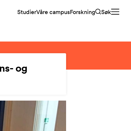
Studier
Våre campus
Forskning
Søk
ns- og