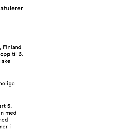
ratulerer
, Finland
pp til 6.
miske
pelige
rt 5.
en med
 med
mer i