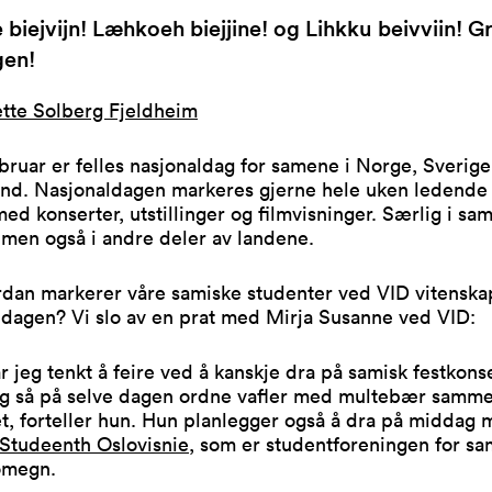
biejvijn! Læhkoeh biejjine! og Lihkku beivviin! G
en!
tte Solberg Fjeldheim
bruar er felles nasjonaldag for samene i Norge, Sverige
nd. Nasjonaldagen markeres gjerne hele uken ledende o
med konserter, utstillinger og filmvisninger. Særlig i sa
men også i andre deler av landene.
dan markerer våre samiske studenter ved VID vitenska
 dagen? Vi slo av en prat med Mirja Susanne ved VID:
r jeg tenkt å feire ved å kanskje dra på samisk festkonse
og så på selve dagen ordne vafler med multebær samm
et, forteller hun. Hun planlegger også å dra på middag
Studeenth Oslovisnie
, som er studentforeningen for sa
omegn.