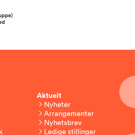
uppe)
med
Aktuelt
Nyheter
Arrangementer
Nyhetsbrev
k
Ledige stillinger