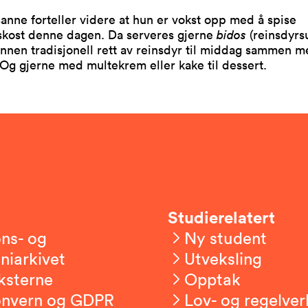
anne forteller videre at hun er vokst opp med å spise
nskost denne dagen. Da serveres gjerne
bidos
(reinsdyrs
annen tradisjonell rett av reinsdyr til middag sammen 
 Og gjerne med multekrem eller kake til dessert.
Studierelatert
ns- og
Ny student
niarkivet
Utveksling
ksterne
Opptak
onvern og GDPR
Lov- og regelver