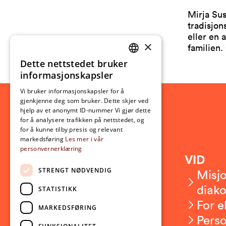
Mirja Sus
tradisjo
eller en 
×
familien.
Dette nettstedet bruker
NORWEGIAN
informasjonskapsler
ENGLISH
Vi bruker informasjonskapsler for å
gjenkjenne deg som bruker. Dette skjer ved
hjelp av et anonymt ID-nummer Vi gjør dette
for å analysere trafikken på nettstedet, og
for å kunne tilby presis og relevant
markedsføring
Les mer i vår
personvernerklæring
Kontakt
VID
STRENGT NØDVENDIG
Kontakt oss
Misjo
Om VID
diako
STATISTIKK
Ansatte
For e
MARKEDSFØRING
Presserom
Pers