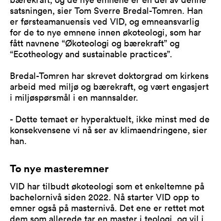
satsningen, sier Tom Sverre Bredal-Tomren. Han
er førsteamanuensis ved VID, og emneansvarlig
for de to nye emnene innen økoteologi, som har
fått navnene “Økoteologi og bærekraft” og
“Ecotheology and sustainable practices”.
Bredal-Tomren har skrevet doktorgrad om kirkens
arbeid med miljø og bærekraft, og vært engasjert
i miljøspørsmål i en mannsalder.
- Dette temaet er hyperaktuelt, ikke minst med de
konsekvensene vi nå ser av klimaendringene, sier
han.
To nye masteremner
VID har tilbudt økoteologi som et enkeltemne på
bachelornivå siden 2022. Nå starter VID opp to
emner også på masternivå. Det ene er rettet mot
dem som allerede tar en master i teologi, og vil i