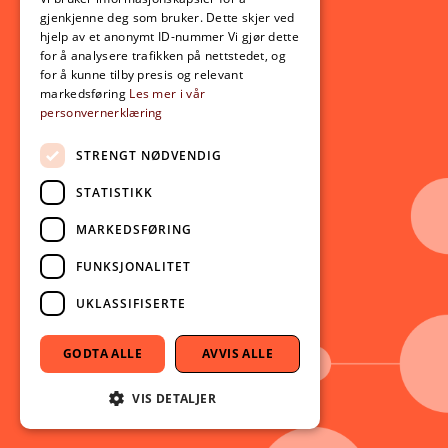
Opptak
gjenkjenne deg som bruker. Dette skjer ved
Lov- og regelverk
hjelp av et anonymt ID-nummer Vi gjør dette
for å analysere trafikken på nettstedet, og
for å kunne tilby presis og relevant
Aktuelt
markedsføring
Les mer i vår
personvernerklæring
Nyheter
Arrangementer
STRENGT NØDVENDIG
Nyhetsbrev
STATISTIKK
Ledige stillinger
MARKEDSFØRING
Følg oss på sosiale medier:
Facebook
FUNKSJONALITET
Instagram
UKLASSIFISERTE
Youtube
LinkedIn
GODTA ALLE
AVVIS ALLE
TikTok
VIS DETALJER