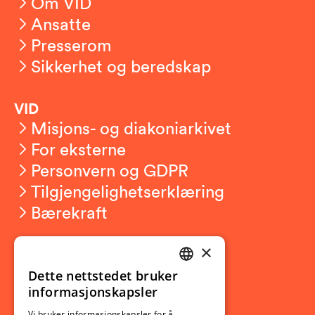
Om VID
Ansatte
Presserom
Sikkerhet og beredskap
VID
Misjons- og diakoniarkivet
For eksterne
Personvern og GDPR
Tilgjengelighetserklæring
Bærekraft
×
Studierelatert
Ny student
Dette nettstedet bruker
NORWEGIAN
informasjonskapsler
Utveksling
ENGLISH
Vi bruker informasjonskapsler for å