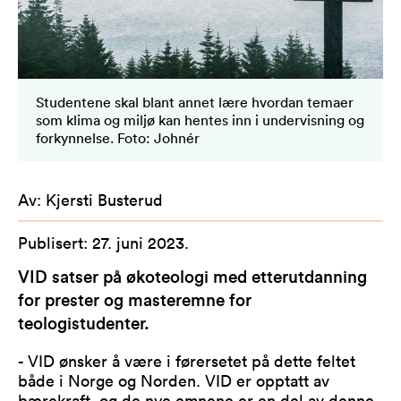
Studentene skal blant annet lære hvordan temaer
som klima og miljø kan hentes inn i undervisning og
forkynnelse. Foto: Johnér
Av
:
Kjersti Busterud
Publisert
:
27. juni 2023
.
VID satser på økoteologi med etterutdanning
for prester og masteremne for
teologistudenter.
- VID ønsker å være i førersetet på dette feltet
både i Norge og Norden. VID er opptatt av
bærekraft, og de nye emnene er en del av denne