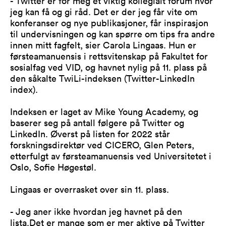
- Twitter er for meg et viktig kollegialt forum hvor
jeg kan få og gi råd. Det er der jeg får vite om
konferanser og nye publikasjoner, får inspirasjon
til undervisningen og kan spørre om tips fra andre
innen mitt fagfelt, sier Carola Lingaas. Hun er
førsteamanuensis i rettsvitenskap på Fakultet for
sosialfag ved VID, og havnet nylig på 11. plass på
den såkalte TwiLi-indeksen (Twitter-LinkedIn
index).
Indeksen er laget av Mike Young Academy, og
baserer seg på antall følgere på Twitter og
LinkedIn. Øverst på listen for 2022 står
forskningsdirektør ved CICERO, Glen Peters,
etterfulgt av førsteamanuensis ved Universitetet i
Oslo, Sofie Høgestøl.
Lingaas er overrasket over sin 11. plass.
- Jeg aner ikke hvordan jeg havnet på den
lista.Det er mange som er mer aktive på Twitter