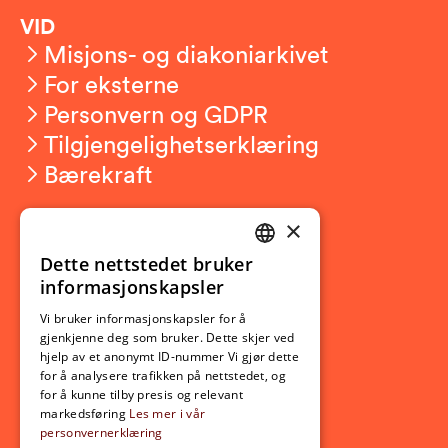
VID
Misjons- og diakoniarkivet
For eksterne
Personvern og GDPR
Tilgjengelighetserklæring
Bærekraft
×
Studierelatert
Ny student
Dette nettstedet bruker
NORWEGIAN
informasjonskapsler
Utveksling
ENGLISH
Opptak
Vi bruker informasjonskapsler for å
gjenkjenne deg som bruker. Dette skjer ved
Lov- og regelverk
hjelp av et anonymt ID-nummer Vi gjør dette
for å analysere trafikken på nettstedet, og
for å kunne tilby presis og relevant
Aktuelt
markedsføring
Les mer i vår
personvernerklæring
Nyheter