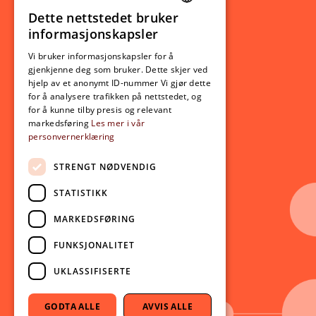
Ny student
Dette nettstedet bruker
NORWEGIAN
informasjonskapsler
Utveksling
ENGLISH
Opptak
Vi bruker informasjonskapsler for å
gjenkjenne deg som bruker. Dette skjer ved
Lov- og regelverk
hjelp av et anonymt ID-nummer Vi gjør dette
for å analysere trafikken på nettstedet, og
for å kunne tilby presis og relevant
Aktuelt
markedsføring
Les mer i vår
personvernerklæring
Nyheter
Arrangementer
STRENGT NØDVENDIG
Nyhetsbrev
STATISTIKK
Ledige stillinger
MARKEDSFØRING
Følg oss på sosiale medier:
Facebook
FUNKSJONALITET
Instagram
UKLASSIFISERTE
Youtube
LinkedIn
GODTA ALLE
AVVIS ALLE