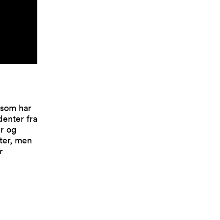
 som har
denter fra
er og
ter, men
r