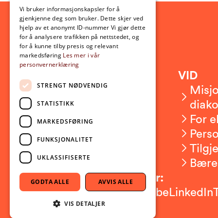
ENGLISH
Vi bruker informasjonskapsler for å
gjenkjenne deg som bruker. Dette skjer ved
hjelp av et anonymt ID-nummer Vi gjør dette
for å analysere trafikken på nettstedet, og
for å kunne tilby presis og relevant
markedsføring
Les mer i vår
personvernerklæring
Kontakt
VID
STRENGT NØDVENDIG
Kontakt oss
Misjo
Om VID
diako
STATISTIKK
Ansatte
For e
MARKEDSFØRING
Presserom
Pers
FUNKSJONALITET
Sikkerhet og beredskap
Tilgj
UKLASSIFISERTE
Bære
Følg oss på sosiale medier:
GODTA ALLE
AVVIS ALLE
Facebook
Instagram
Youtube
LinkedIn
VIS DETALJER