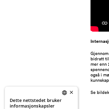
Internasj
Gjennom 
bidratt t
mer enn 2
spennende
også i m
kunnskap
×
Se bildek
Dette nettstedet bruker
NORWEGIAN
informasjonskapsler