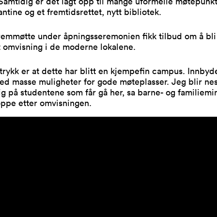
 Samtidig er det lagt opp til mange uformelle møtepunk
antine og et fremtidsrettet, nytt bibliotek.
fremmøtte under åpningsseremonien fikk tilbud om å bl
t omvisning i de moderne lokalene.
ntrykk er at dette har blitt en kjempefin campus. Innby
ed masse muligheter for gode møteplasser. Jeg blir nest
g på studentene som får gå her, sa barne- og familiemin
oppe etter omvisningen.