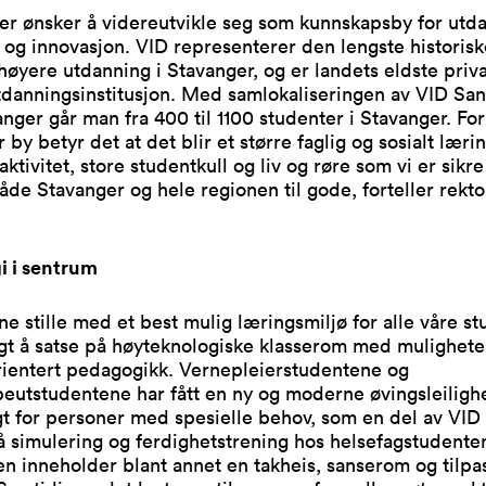
er ønsker å videreutvikle seg som kunnskapsby for utd
 og innovasjon. VID representerer den lengste historisk
høyere utdanning i Stavanger, og er landets eldste priv
tdanningsinstitusjon. Med samlokaliseringen av VID Sa
nger går man fra 400 til 1100 studenter i Stavanger. For
 by betyr det at det blir et større faglig og sosialt læri
ktivitet, store studentkull og liv og røre som vi er sikre
e Stavanger og hele regionen til gode, forteller rekto
i i sentrum
ne stille med et best mulig læringsmiljø for alle våre st
lgt å satse på høyteknologiske klasserom med mulighete
rientert pedagogikk. Vernepleierstudentene og
eutstudentene har fått en ny og moderne øvingsleiligh
agt for personer med spesielle behov, som en del av VID 
å simulering og ferdighetstrening hos helsefagstudente
en inneholder blant annet en takheis, sanserom og tilpa