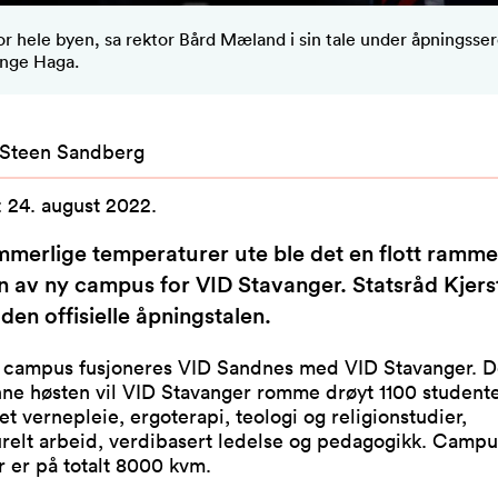
for hele byen, sa rektor Bård Mæland i sin tale under åpningss
Inge Haga.
 Steen Sandberg
:
24. august 2022
.
merlige temperaturer ute ble det en flott ramme
 av ny campus for VID Stavanger. Statsråd Kjers
 den offisielle åpningstalen.
 campus fusjoneres VID Sandnes med VID Stavanger. D
nne høsten vil VID Stavanger romme drøyt 1100 student
et vernepleie, ergoterapi, teologi og religionstudier,
urelt arbeid, verdibasert ledelse og pedagogikk. Campu
 er på totalt 8000 kvm.