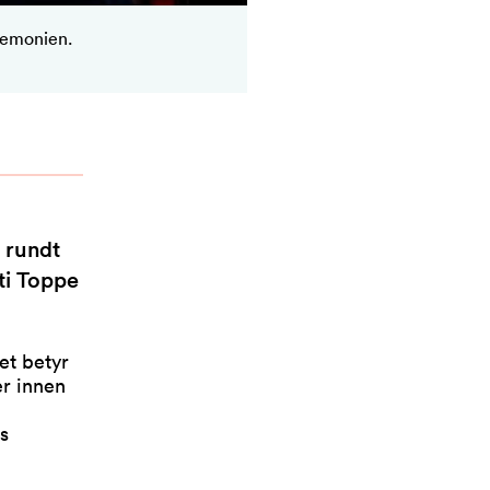
eremonien.
 rundt
ti Toppe
et betyr
er innen
s