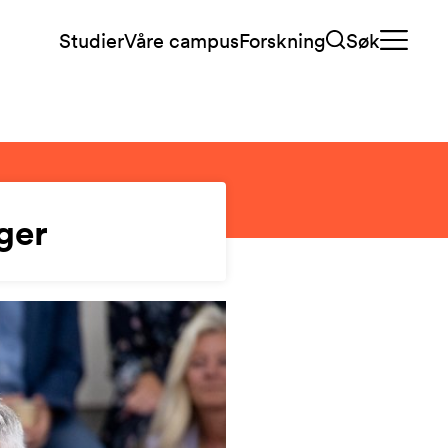
Studier
Våre campus
Forskning
Søk
ger