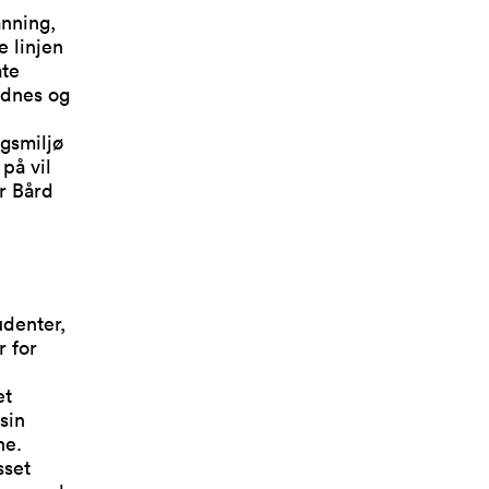
anning,
e linjen
ate
ndnes og
ngsmiljø
 på vil
r Bård
udenter,
r for
et
sin
ne.
sset