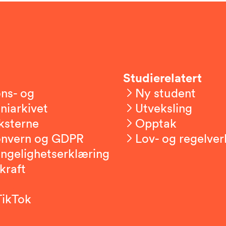
Studierelatert
ns- og
Ny student
niarkivet
Utveksling
ksterne
Opptak
onvern og GDPR
Lov- og regelver
engelighetserklæring
kraft
TikTok