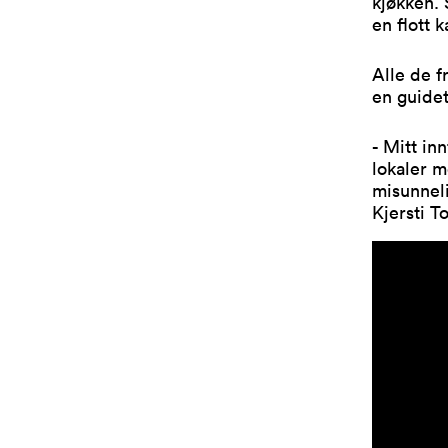
kjøkken.
en flott k
Alle de 
en guide
- Mitt in
lokaler m
misunneli
Kjersti T