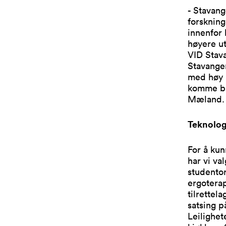
- Stavang
forskning
innenfor 
høyere u
VID Stava
Stavanger
med høy a
komme båd
Mæland.
Teknolog
For å kun
har vi va
studento
ergoterap
tilrettel
satsing p
Leilighet