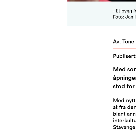
- Et bygg 
Foto: Jan 
Av
:
Tone
Publisert
Med som
åpningen
stod for
Med nytt
at fra de
blant ann
interkult
Stavanger