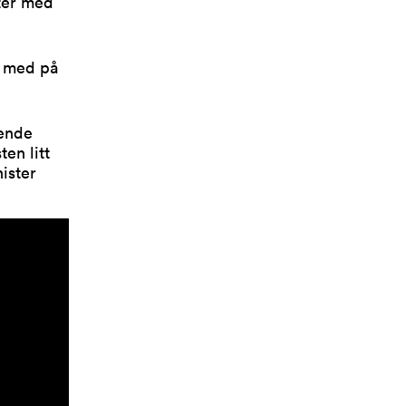
ter med
i med på
dende
en litt
ister