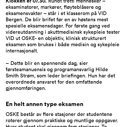
Klokken er 07.30.
Rundt tretti mennesker –
eksaminatorer, markører, fløyteblåsere og
eksamensvakter – står i et klasserom på VID
Bergen. De blir brifet før en av høstens mest
spesielle eksamensdager. For første gang ved
videreutdanning i akuttmedisinsk sykepleie tester
VID ut OSKE- en objektiv, klinisk strukturert
eksamen som brukes i både medisin og sykepleie
internasjonalt.
– Dette blir en spennende dag
,
sier
førsteamanuensis og programansvarlig Hilde
Smith Strøm, som leder briefingen. Hun har det
overordnede ansvaret for den omfattende
gjennomføringen.
En helt annen type eksamen
OSKE består av flere stasjoner der studentene
roterer gjennom praktiske og muntlige oppgaver.
Hver student skal gjennom fem stasjoner. To