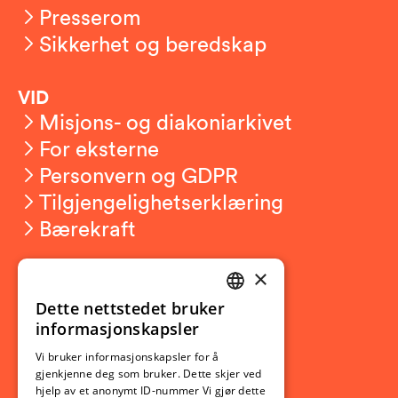
Presserom
Sikkerhet og beredskap
VID
Misjons- og diakoniarkivet
For eksterne
Personvern og GDPR
Tilgjengelighetserklæring
Bærekraft
×
Studierelatert
Ny student
Dette nettstedet bruker
NORWEGIAN
informasjonskapsler
Utveksling
ENGLISH
Opptak
Vi bruker informasjonskapsler for å
gjenkjenne deg som bruker. Dette skjer ved
Lov- og regelverk
hjelp av et anonymt ID-nummer Vi gjør dette