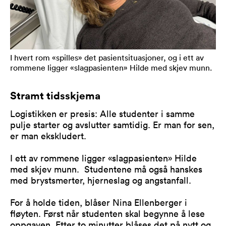
I hvert rom «spilles» det pasientsituasjoner, og i ett av
rommene ligger «slagpasienten» Hilde med skjev munn.
Stramt tidsskjema
Logistikken er presis: Alle studenter i samme
pulje starter og avslutter samtidig. Er man for sen,
er man ekskludert.
I ett av rommene ligger «slagpasienten» Hilde
med skjev munn. Studentene må også hanskes
med brystsmerter, hjerneslag og angstanfall.
For å holde tiden, blåser Nina Ellenberger i
fløyten. Først når studenten skal begynne å lese
oppgaven. Etter to minutter blåses det på nytt og