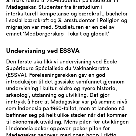
Madagaskar. Studenter fra årsstudium i
interkulturell kompetanse og bærekraft, bachelor
i sosial bærekraft og 3. årsstudenter i Religion og
migrasjon var med. Studieturen er en del av
emnet ‘Medborgerskap - lokalt og globalt’
Undervisning ved ESSVA
Den første uka fikk vi undervisning ved Ecole
Supérieure Spécialisée du Vakinankaratra
(ESSVA). Forelesningsrekken gav en god
introduksjon til det gassiske samfunnet gjennom
undervisning i kultur, eldre og nyere historie,
arkeologi, utdanning og utvikling. Det gjør
inntrykk å høre at Madagaskar var på samme nivå
som Indonesia på 1960-tallet, men at landene nå
befinner seg på helt ulike steder når det kommer
til økonomisk utvikling. Mens pilen for utviklingen
i Indonesia peker oppover, peker pilen for
Madagaskar nedover, med noen hopp i riktig