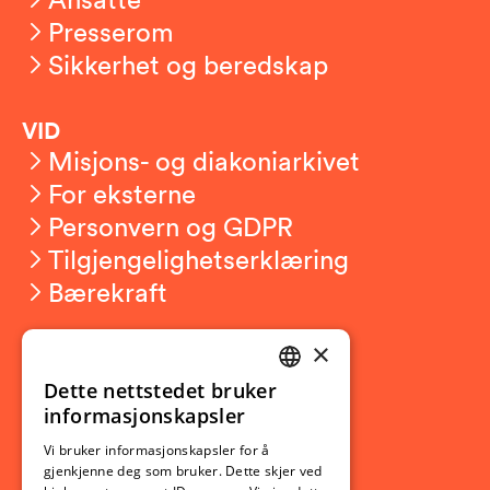
Presserom
Sikkerhet og beredskap
VID
Misjons- og diakoniarkivet
For eksterne
Personvern og GDPR
Tilgjengelighetserklæring
Bærekraft
×
Studierelatert
Ny student
Dette nettstedet bruker
NORWEGIAN
informasjonskapsler
Utveksling
ENGLISH
Opptak
Vi bruker informasjonskapsler for å
gjenkjenne deg som bruker. Dette skjer ved
Lov- og regelverk