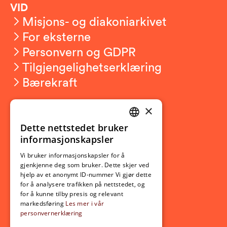
VID
Misjons- og diakoniarkivet
For eksterne
Personvern og GDPR
Tilgjengelighetserklæring
Bærekraft
×
Studierelatert
Ny student
Dette nettstedet bruker
NORWEGIAN
informasjonskapsler
Utveksling
ENGLISH
Opptak
Vi bruker informasjonskapsler for å
gjenkjenne deg som bruker. Dette skjer ved
Lov- og regelverk
hjelp av et anonymt ID-nummer Vi gjør dette
for å analysere trafikken på nettstedet, og
for å kunne tilby presis og relevant
Aktuelt
markedsføring
Les mer i vår
personvernerklæring
Nyheter