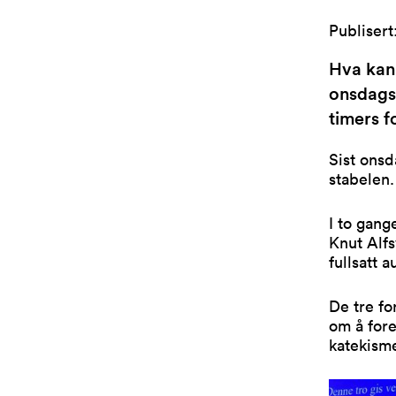
Publisert
Hva kan 
onsdagsk
timers f
Sist onsd
stabelen
I to gang
Knut Alf
fullsatt 
De tre f
om å fore
katekism