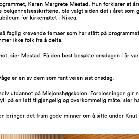
rogrammet, Karen Margrete Mestad. Hun forklarer at år
e bekjennelsesskriftene, ble valgt siden det i året som g
ubileum for kirkemøtet i Nikea.
tså faglig krevende temaer som har stått på programme
mer ikke folk fra å delta.
mot, sier Mestad. På den best besøkte onsdagen i år var
.
åge er en av dem som fant veien sist onsdag.
selv utdannet på Misjonshøgskolen. Forelesningen gir n
fyll på en lett tilgjengelig og overkommelig måte, sier h
n bringer det fram gode minner om å sitte under Knut 