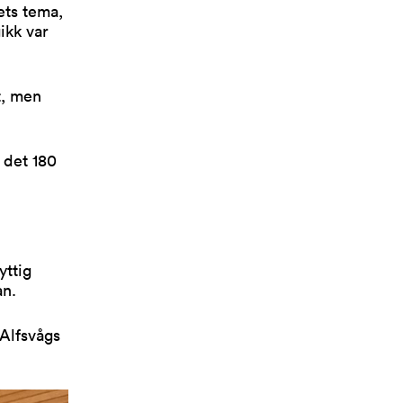
ets tema,
ikk var
t, men
 det 180
yttig
an.
Alfsvågs