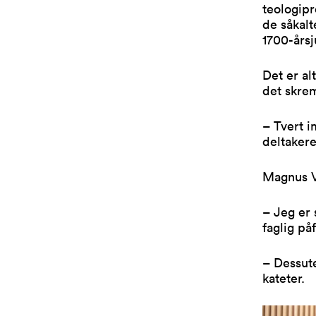
teologip
de såkalt
1700-årsj
Det er al
det skrem
– Tvert i
deltakere
Magnus V
– Jeg er 
faglig på
– Dessute
kateter.