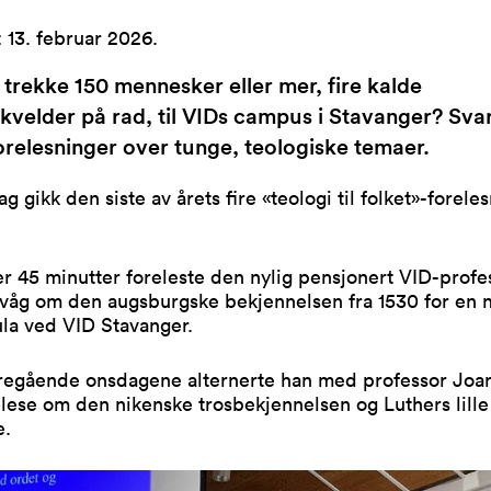
:
13. februar 2026
.
trekke 150 mennesker eller mer, fire kalde
velder på rad, til VIDs campus i Stavanger? Svar
orelesninger over tunge, teologiske temaer.
ag gikk den siste av årets fire «teologi til folket»-forele
.
er 45 minutter foreleste den nylig pensjonert VID-prof
svåg om den augsburgske bekjennelsen fra 1530 for en 
aula ved VID Stavanger.
oregående onsdagene alternerte han med professor Joa
lese om den nikenske trosbekjennelsen og Luthers lille
e.