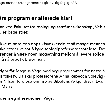
e mener arrangementet gir nyttig faglig påfyll.
års program er allerede klart
n ved Fakultet for teologi og samfunnsvitenskap, Vebj
, er begeistret:
 ikke mindre enn oppsiktsvekkende at så mange mennes
e etter uke for å høre teologiprofessorer forelese. Det
trenger å være noen motsetning mellom å levere solide 
 å nå bredt ut, sier hun.
t døra får Magnus Våge med seg programmet for neste å
til folket». Da skal professorene Anna Rebecca Solevåg 
 Nilsen forelese om fire av Bibelens A-kjendiser: Eva,
 Maria.
der meg allerede, sier Våge.