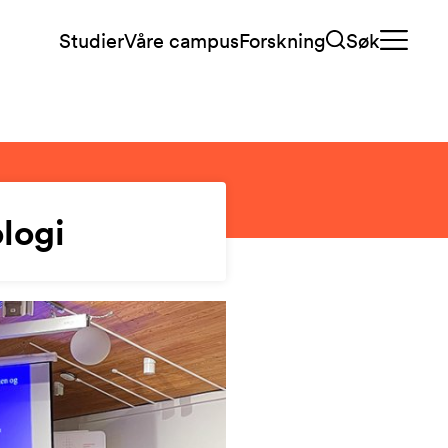
Studier
Våre campus
Forskning
Søk
ologi