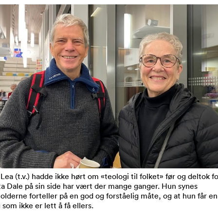
ea (t.v.) hadde ikke hørt om «teologi til folket» før og deltok fo
a Dale på sin side har vært der mange ganger. Hun synes
olderne forteller på en god og forståelig måte, og at hun får en
som ikke er lett å få ellers.