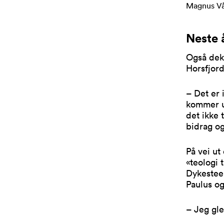
Magnus Våg
Neste 
Også deka
Horsfjord
– Det er
kommer uk
det ikke 
bidrag og
På vei u
«teologi 
Dykesteen
Paulus og
– Jeg gle