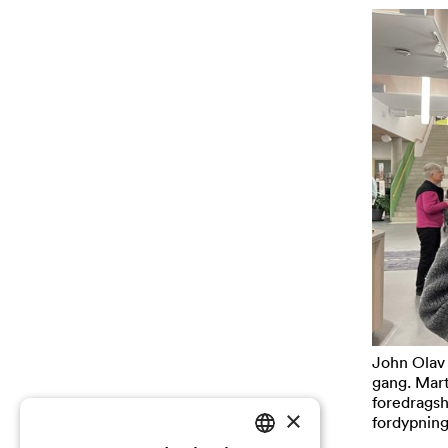
John Olav L
gang. Mart
foredragsh
×
fordypning 