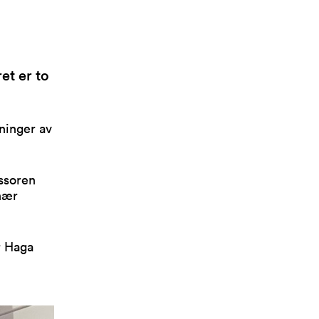
et er to
sninger av
essoren
nær
r Haga