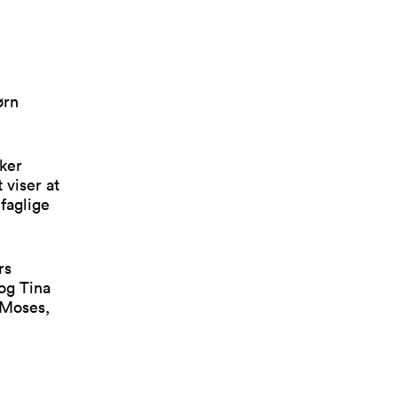
ørn
ker
 viser at
faglige
rs
og Tina
 Moses,