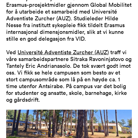
Erasmus-prosjektmidler gjennom Global Mobilitet
for å utarbeide et samarbeid med Université
Adventiste Zurcher (AUZ). Studieleder Hilde
Nesse fra institutt sykepleie fikk tildelt Erasmus
internasjonal dimensjonsmidler, slik at vi kunne
stille en god delegasjon fra VID.
Ved
Université Adventiste Zurcher (AUZ)
traff vi
våre samarbeidspartnere Sitraka Ravoninjatovo og
Tantely Eric Andrianasolo. De tok svært godt imot
oss. Vi fikk se hele campusen som besto av et
stort campusområde som lå på en høyde ca. 1
time utenfor Antsirabe. På campus var det bolig
for studenter og ansatte, skole, barnehage, kirke
og gårdsdrift.