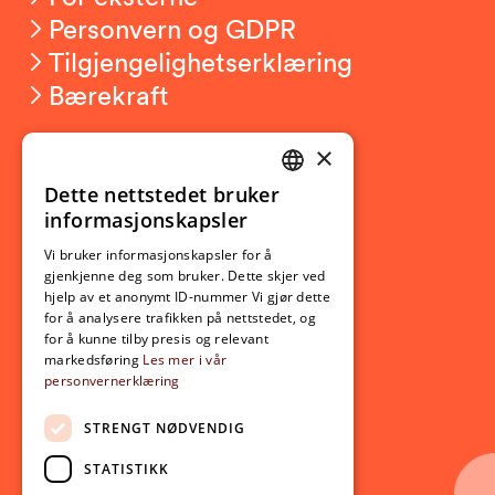
Personvern og GDPR
Tilgjengelighetserklæring
Bærekraft
×
Studierelatert
Ny student
Dette nettstedet bruker
NORWEGIAN
informasjonskapsler
Utveksling
ENGLISH
Opptak
Vi bruker informasjonskapsler for å
gjenkjenne deg som bruker. Dette skjer ved
Lov- og regelverk
hjelp av et anonymt ID-nummer Vi gjør dette
for å analysere trafikken på nettstedet, og
for å kunne tilby presis og relevant
Aktuelt
markedsføring
Les mer i vår
personvernerklæring
Nyheter
Arrangementer
STRENGT NØDVENDIG
Nyhetsbrev
STATISTIKK
Ledige stillinger