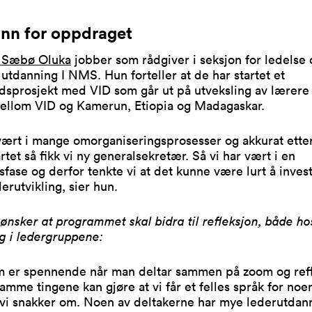
nn for oppdraget
 Sæbø Oluka
jobber som rådgiver i seksjon for ledelse 
 utdanning I NMS. Hun forteller at de har startet et
dsprosjekt med VID som går ut på utveksling av lærere
mellom VID og Kamerun, Etiopia og Madagaskar.
vært i mange omorganiseringsprosesser og akkurat etter
rtet så fikk vi ny generalsekretær. Så vi har vært i en
fase og derfor tenkte vi at det kunne være lurt å invest
derutvikling, sier hun.
ønsker at programmet skal bidra til refleksjon, både h
g i ledergruppene:
m er spennende når man deltar sammen på zoom og refl
amme tingene kan gjøre at vi får et felles språk for noe
vi snakker om. Noen av deltakerne har mye lederutdann