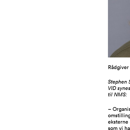
Rådgiver
Stephen S
VID synes
til NMS:
– Organis
omstillin
eksterne 
som vi ha