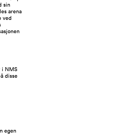
d sin
les arena
e ved
s
isasjonen
r i NMS
på disse
in egen