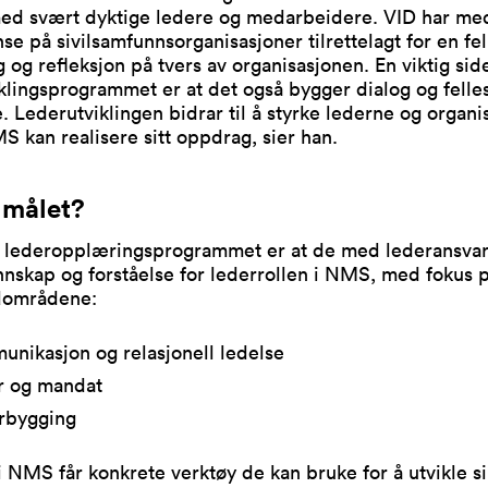
 med svært dyktige ledere og medarbeidere. VID har me
e på sivilsamfunnsorganisasjoner tilrettelagt for en fel
g og refleksjon på tvers av organisasjonen. En viktig sid
klingsprogrammet er at det også bygger dialog og felle
e. Lederutviklingen bidrar til å styrke lederne og organ
MS kan realisere sitt oppdrag, sier han.
 målet?
r lederopplæringsprogrammet er at de med lederansva
nnskap og forståelse for lederrollen i NMS, med fokus 
dområdene:
nikasjon og relasjonell ledelse
r og mandat
urbygging
 NMS får konkrete verktøy de kan bruke for å utvikle s