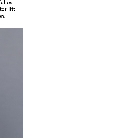
felles
er litt
on.