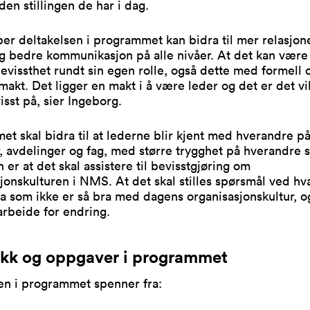
 den stillingen de har i dag.
er deltakelsen i programmet kan bidra til mer relasjone
og bedre kommunikasjon på alle nivåer. At det kan vær
evissthet rundt sin egen rolle, også dette med formell 
makt. Det ligger en makt i å være leder og det er det vi
sst på, sier Ingeborg.
t skal bidra til at lederne blir kjent med hverandre på
, avdelinger og fag, med større trygghet på hverandre 
er at det skal assistere til bevisstgjøring om
jonskulturen i NMS. At det skal stilles spørsmål ved hv
a som ikke er så bra med dagens organisasjonskultur, o
rbeide for endring.
kk og oppgaver i programmet
en i programmet spenner fra: