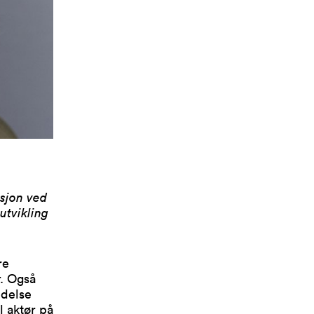
asjon ved
utvikling
re
r. Også
edelse
l aktør på