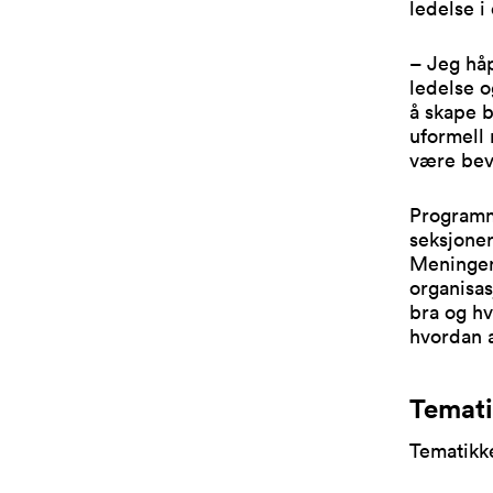
ledelse i
– Jeg håp
ledelse 
å skape b
uformell 
være bevi
Programme
seksjoner
Meningen 
organisas
bra og hv
hvordan a
Temati
Tematikk