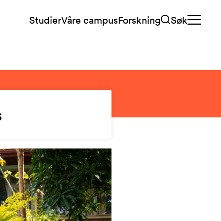
Studier
Våre campus
Forskning
Søk
s