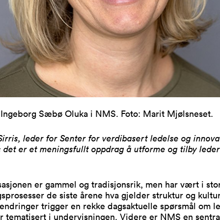
 Ingeborg Sæbø Oluka i NMS. Foto: Marit Mjølsneset.
irris, leder for Senter for verdibasert ledelse og innov
 det er et meningsfullt oppdrag å utforme og tilby leder
asjonen er gammel og tradisjonsrik, men har vært i sto
gsprosesser de siste årene hva gjelder struktur og kultu
endringer trigger en rekke dagsaktuelle spørsmål om l
r tematisert i undervisningen. Videre er NMS en sentra