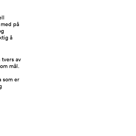
ll
e med på
og
ktig å
 tvers av
som mål.
a som er
g