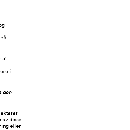
og
 på
 at
ere i
os den
ekterer
n av disse
ing eller