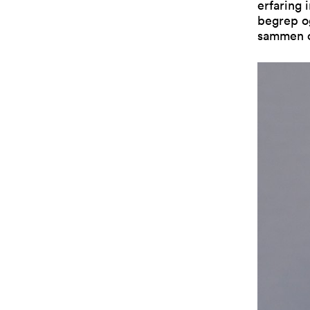
erfaring 
begrep og
sammen om