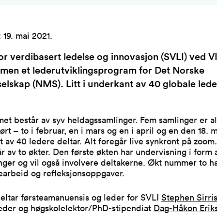
:
19. mai 2021
.
or verdibasert ledelse og innovasjon (SVLI) ved V
mmen et lederutviklingsprogram for Det Norske
elskap (NMS). Litt i underkant av 40 globale led
et består av syv heldagssamlinger. Fem samlinger er a
rt – to i februar, en i mars og en i april og en den 18. ma
 av 40 ledere deltar. Alt foregår live synkront på zoom
r av to økter. Den første økten har undervisning i form 
nger og vil også involvere deltakerne. Økt nummer to ha
earbeid og refleksjonsoppgaver.
eltar førsteamanuensis og leder for SVLI
Stephen Sirri
leder og høgskolelektor/PhD-stipendiat
Dag-Håkon Erik