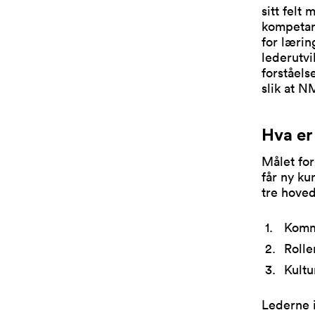
sitt felt
kompetans
for lærin
lederutvi
forståels
slik at N
Hva er
Målet fo
får ny ku
tre hove
Kommu
Rolle
Kult
Lederne i