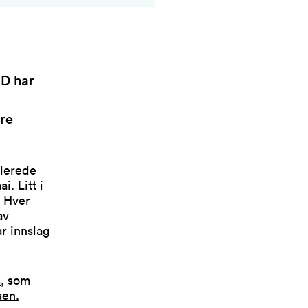
ID har
ere
llerede
i. Litt i
. Hver
av
r innslag
s
, som
sen.