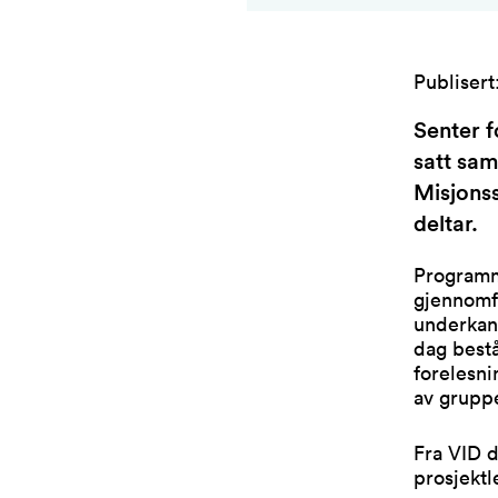
Publisert
Senter f
satt sa
Misjonss
deltar.
Programm
gjennomfø
underkant
dag bestå
forelesni
av grupp
Fra VID d
prosjekt