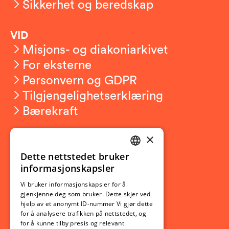
Sikkerhet og beredskap
VID
Misjons- og diakoniarkivet
For eksterne
Personvern og GDPR
Tilgjengelighetserklæring
Bærekraft
×
Studierelatert
Ny student
Dette nettstedet bruker
NORWEGIAN
informasjonskapsler
Utveksling
ENGLISH
Opptak
Vi bruker informasjonskapsler for å
gjenkjenne deg som bruker. Dette skjer ved
Lov- og regelverk
hjelp av et anonymt ID-nummer Vi gjør dette
for å analysere trafikken på nettstedet, og
for å kunne tilby presis og relevant