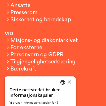
Ansatte
Presserom
Sikkerhet og beredskap
VID
Misjons- og diakoniarkivet
For eksterne
Personvern og GDPR
Tilgjengelighetserklæring
Bærekraft
×
Studierelatert
Ny student
Dette nettstedet bruker
NORWEGIAN
informasjonskapsler
Utveksling
ENGLISH
Opptak
Vi bruker informasjonskapsler for å