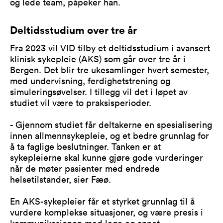
og lede team, påpeker han.
Deltidsstudium over tre år
Fra 2023 vil VID tilby et deltidsstudium i avansert
klinisk sykepleie (AKS) som går over tre år i
Bergen. Det blir tre ukesamlinger hvert semester,
med undervisning, ferdighetstrening og
simuleringsøvelser. I tillegg vil det i løpet av
studiet vil være to praksisperioder.
- Gjennom studiet får deltakerne en spesialisering
innen allmennsykepleie, og et bedre grunnlag for
å ta faglige beslutninger. Tanken er at
sykepleierne skal kunne gjøre gode vurderinger
når de møter pasienter med endrede
helsetilstander, sier Fæø.
En AKS-sykepleier får et styrket grunnlag til å
vurdere komplekse situasjoner, og være presis i
kommunikasjonen med lege og annet