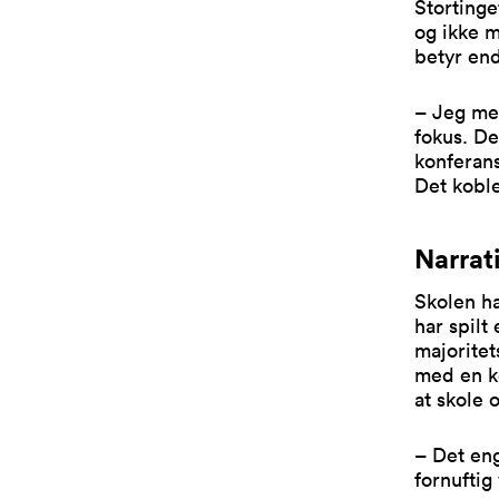
Stortinge
og ikke 
betyr end
– Jeg men
fokus. De
konferan
Det koble
Narrat
Skolen ha
har spilt
majoritet
med en ko
at skole 
– Det eng
fornuftig