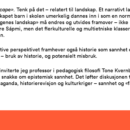
scape».
Tenk på det – relatert til landskap. Et narrativt 
kapet barn i skolen umerkelig dannes inn i som en norm
ngenes landskap» må endres og utvides framover – ikke 
re Sápmi, men det flerkulturelle og multietniske klass
n.
tive perspektivet framhever også historie som sannhet
g – bruk av historie, og potensielt misbruk.
inviterte jeg professor i pedagogisk filosofi Tone Kver
 å snakke om epistemisk sannhet. Det løfter diskusjonen 
ganda, historierevisjon og kulturkriger – sannhet og «