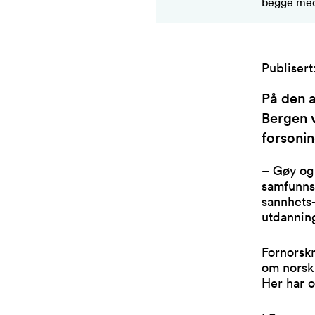
begge med 
Publisert
På den a
Bergen v
forsonin
– Gøy og 
samfunnsf
sannhets-
utdanning
Fornorskn
om norsk 
Her har 