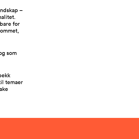
landskap –
alitet.
bare for
erommet,
 og som
nbekk
til temaer
fake