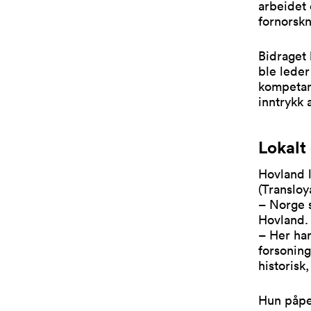
arbeidet
fornorskn
Bidraget 
ble leder
kompetans
inntrykk 
Lokalt
Hovland 
(Transloy
– Norge s
Hovland.
– Her ha
forsoning
historisk
Hun påpe