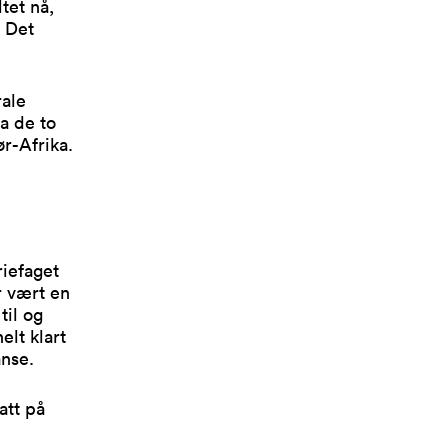
tet nå,
 Det
rale
a de to
r-Afrika.
riefaget
r vært en
til og
elt klart
anse.
att på