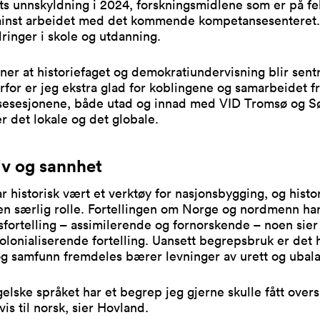
ts unnskyldning i 2024, forskningsmidlene som er på fel
minst arbeidet med det kommende kompetansesenteret.
ringer i skole og utdanning.
er at historiefaget og demokratiundervisning blir sent
rfor er jeg ekstra glad for koblingene og samarbeidet fr
sesesjonene, både utad og innad med VID Tromsø og Sø
r det lokale og det globale.
iv og sannhet
r historisk vært et verktøy for nasjonsbygging, og histo
 en særlig rolle. Fortellingen om Norge og nordmenn ha
sfortelling – assimilerende og fornorskende – noen sier 
lonialiserende fortelling. Uansett begrepsbruk er det h
og samfunn fremdeles bærer levninger av urett og ubal
elske språket har et begrep jeg gjerne skulle fått overs
 vis til norsk, sier Hovland.