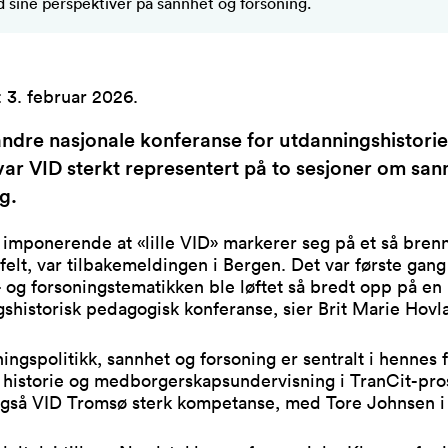
sine perspektiver på sannhet og forsoning.
:
3. februar 2026
.
ndre nasjonale konferanse for utdanningshistorie
ar VID sterkt representert på to sesjoner om san
g.
imponerende at «lille VID» markerer seg på et så brenn
elt, var tilbakemeldingen i Bergen. Det var første gang
 og forsoningstematikken ble løftet så bredt opp på en 
shistorisk pedagogisk konferanse, sier Brit Marie Hovl
ingspolitikk, sannhet og forsoning er sentralt i hennes 
historie og medborgerskapsundervisning i TranCit-pros
også VID Tromsø sterk kompetanse, med Tore Johnsen i 