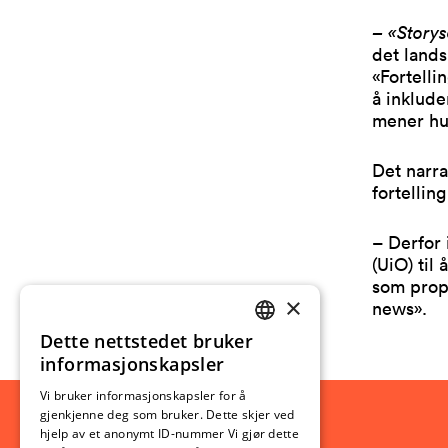
– «
Story
det lands
«Fortelli
å inklude
mener hu
Det narra
fortellin
– Derfor 
(UiO) til
som propa
×
news».
Dette nettstedet bruker
NORWEGIAN
informasjonskapsler
ENGLISH
Vi bruker informasjonskapsler for å
gjenkjenne deg som bruker. Dette skjer ved
hjelp av et anonymt ID-nummer Vi gjør dette