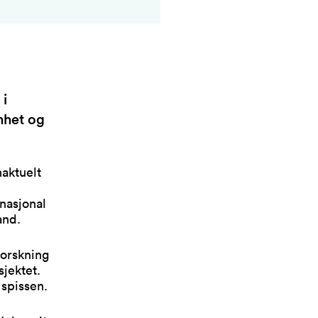
 i
nhet og
aktuelt
nasjonal
and.
forskning
jektet.
spissen.