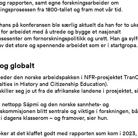
 og rapporten, samt egne forskningsarbeider om
ingsprosessen fra 1800-tallet og fram mot vår tid.
hans på konferansen ble særlig aktuelt da han for to uk
 for arbeidet med å utrede og bygge et nasjonalt
esenter om fornorskningspolitikk og urett. Han ga syl
av det store og spennende arbeidet som er i startgropa.
 og globalt
leder den norske arbeidspakken i NFR-prosjektet TranC
alties in History and Citizenship Education).
killer seg jo ut fra de afrikanske landene i prosjektet, s
r nettopp Sápmi og den norske sannhets- og
skommisjonen blitt sentrale og viktige i forskningen, b
, i dagens klasserom – og framover, sier hun.
ker at det klaffet godt med rapporten som kom i 2023,