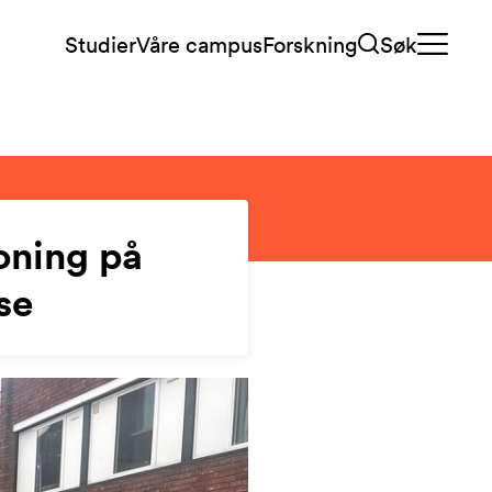
Studier
Våre campus
Forskning
Søk
oning på
se