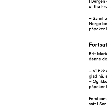
I Bergen 
of the Fr
– Sannhet
Norge be
påpeker 
Fortsa
Brit Mari
denne dob
– Vi fikk
glad nå, 
– Og ikke
påpeker 
Førsteama
satt i S