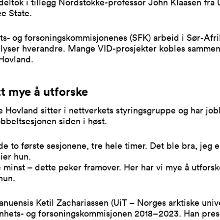
deltok i tillegg Nordstokke-professor John Klaasen fra 
ee State.
s- og forsoningskommisjonenes (SFK) arbeid i Sør-Afri
lyser hverandre. Mange VID-prosjekter kobles sammen
Hovland.
tt mye å utforske
e Hovland sitter i nettverkets styringsgruppe og har job
beltsesjonen siden i høst.
 de to første sesjonene, tre hele timer. Det ble bra, jeg e
sier hun.
 minst – dette peker framover. Her har vi mye å utforsk
hun.
nuensis Ketil Zachariassen (UiT – Norges arktiske unive
annhets- og forsoningskommisjonen 2018–2023. Han pres