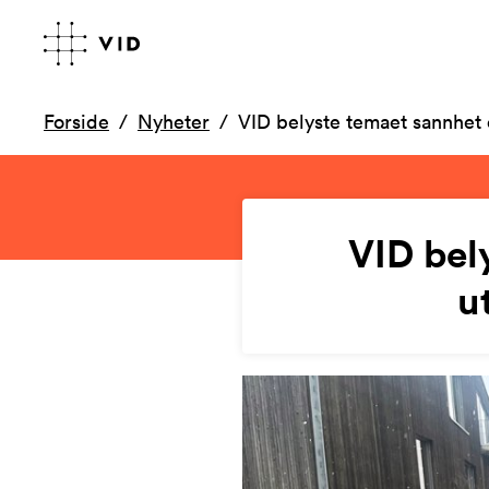
Forside
Nyheter
VID belyste temaet sannhet 
VID bel
u