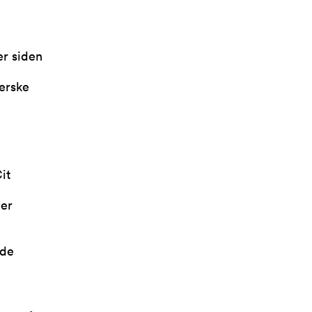
er siden
ferske
it
ier
åde