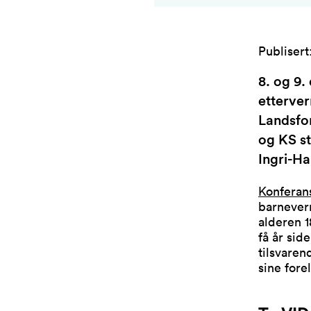
Publisert
8. og 9
etterver
Landsfo
og KS st
Ingri-H
Konferan
barnevern
alderen 1
få år sid
tilsvaren
sine fore