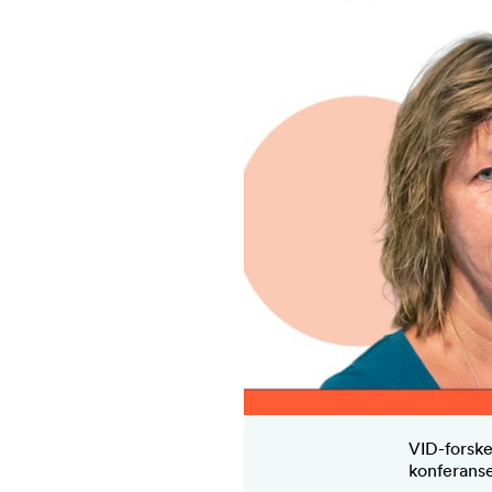
VID-forsk
konferans