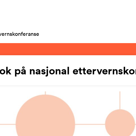
rvernskonferanse
ok på nasjonal ettervernsk