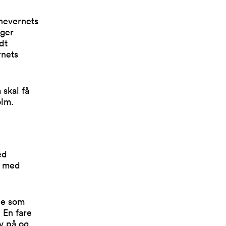
nevernets
nger
dt
rnets
 skal få
olm.
ed
e med
de som
 En fare
v på og