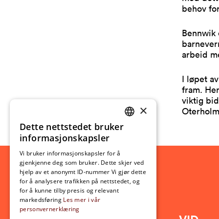
behov fo
Bennwik 
barnever
arbeid me
I løpet a
fram. He
viktig bi
×
Oterholm
Dette nettstedet bruker
NORWEGIAN
informasjonskapsler
ENGLISH
Vi bruker informasjonskapsler for å
gjenkjenne deg som bruker. Dette skjer ved
hjelp av et anonymt ID-nummer Vi gjør dette
for å analysere trafikken på nettstedet, og
for å kunne tilby presis og relevant
markedsføring
Les mer i vår
personvernerklæring