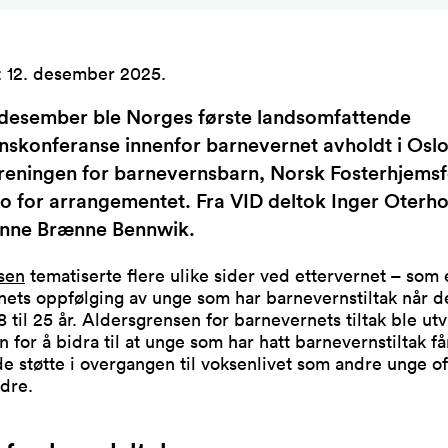
:
12. desember 2025
.
. desember ble Norges første landsomfattende
nskonferanse innenfor barnevernet avholdt i Oslo
reningen for barnevernsbarn, Norsk Fosterhjems
o for arrangementet. Fra VID deltok Inger Oterh
anne Brænne Bennwik.
sen
tematiserte flere ulike sider ved ettervernet – som 
ets oppfølging av unge som har barnevernstiltak når de
8 til 25 år. Aldersgrensen for barnevernets tiltak ble utv
en for å bidra til at unge som har hatt barnevernstiltak få
de støtte i overgangen til voksenlivet som andre unge oft
ldre.