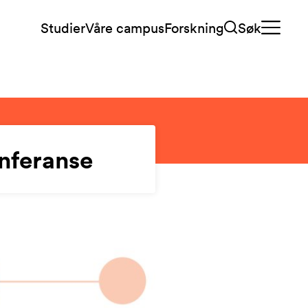
Studier
Våre campus
Forskning
Søk
onferanse