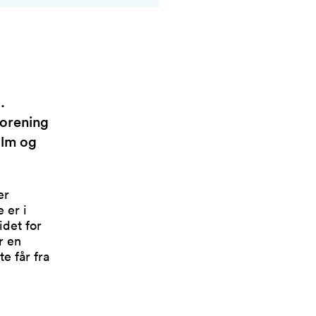
.
forening
olm og
er
 er i
idet for
r en
e får fra