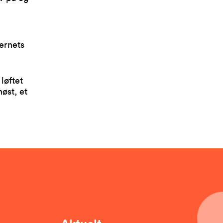
ernets
løftet
høst, et