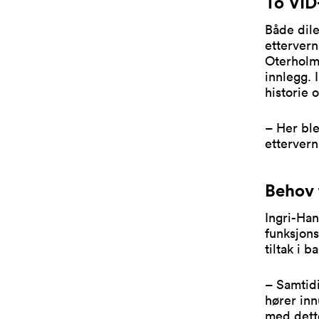
To VID
Både dil
ettervern
Oterholm
innlegg.
historie 
– Her ble
ettervern
Behov 
Ingri-Ha
funksjon
tiltak i 
– Samtid
hører inn
med dette