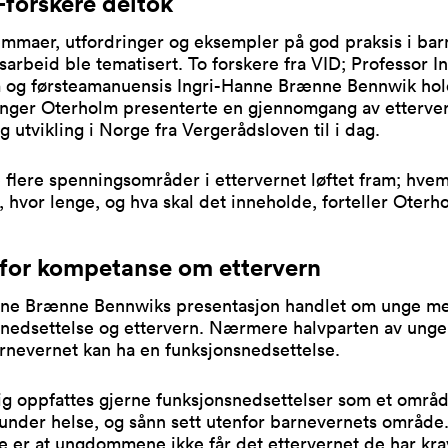
-forskere deltok
emmaer, utfordringer og eksempler på god praksis i bar
sarbeid ble tematisert. To forskere fra VID; Professor I
 og førsteamanuensis Ingri-Hanne Brænne Bennwik hol
 Inger Oterholm presenterte en gjennomgang av etterve
og utvikling i Norge fra Vergerådsloven til i dag.
 flere spenningsområder i ettervernet løftet fram; hvem
, hvor lenge, og hva skal det inneholde, forteller Oterh
for kompetanse om ettervern
nne Brænne Bennwiks presentasjon handlet om unge m
snedsettelse og ettervern. Nærmere halvparten av ung
barnevernet kan ha en funksjonsnedsettelse.
ig oppfattes gjerne funksjonsnedsettelser som et områ
under helse, og sånn sett utenfor barnevernets område.
 er at ungdommene ikke får det ettervernet de har kra