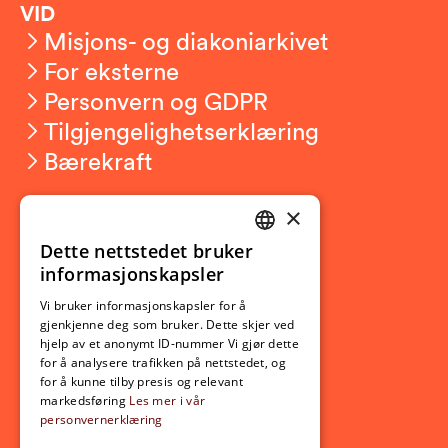
VID
Misjons- og diakoniarkivet
For eksterne
Personvern og GDPR
Tilgjengelighetserklæring
Bærekraft
×
Studierelatert
Ny student
Dette nettstedet bruker
NORWEGIAN
informasjonskapsler
Utveksling
ENGLISH
Opptak
Vi bruker informasjonskapsler for å
gjenkjenne deg som bruker. Dette skjer ved
Lov- og regelverk
hjelp av et anonymt ID-nummer Vi gjør dette
for å analysere trafikken på nettstedet, og
for å kunne tilby presis og relevant
Aktuelt
markedsføring
Les mer i vår
personvernerklæring
Nyheter