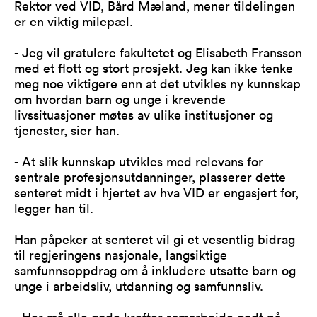
Rektor ved VID, Bård Mæland, mener tildelingen
er en viktig milepæl.
- Jeg vil gratulere fakultetet og Elisabeth Fransson
med et flott og stort prosjekt. Jeg kan ikke tenke
meg noe viktigere enn at det utvikles ny kunnskap
om hvordan barn og unge i krevende
livssituasjoner møtes av ulike institusjoner og
tjenester, sier han.
- At slik kunnskap utvikles med relevans for
sentrale profesjonsutdanninger, plasserer dette
senteret midt i hjertet av hva VID er engasjert for,
legger han til.
Han påpeker at senteret vil gi et vesentlig bidrag
til regjeringens nasjonale, langsiktige
samfunnsoppdrag om å inkludere utsatte barn og
unge i arbeidsliv, utdanning og samfunnsliv.
- Her må alle gode krefter samarbeide godt på