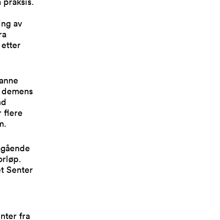
 praksis.
ing av
ra
 etter
ianne
d demens
nd
 flere
m.
pågående
orløp.
et Senter
nter fra