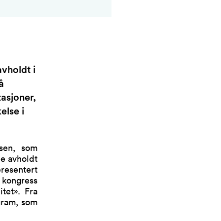
vholdt i
å
asjoner,
else i
ssen, som
le avholdt
presentert
 kongress
itet». Fra
gram, som