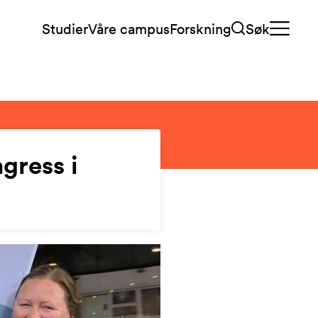
Studier
Våre campus
Forskning
Søk
gress i