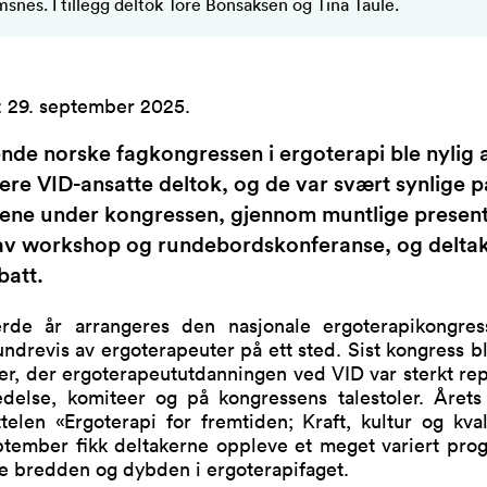
snes. I tillegg deltok Tore Bonsaksen og Tina Taule.
:
29. september 2025
.
nde norske fagkongressen i ergoterapi ble nylig a
ere VID-ansatte deltok, og de var svært synlige p
lene under kongressen, gjennom muntlige present
 av workshop og rundebordskonferanse, og deltak
batt.
erde år arrangeres den nasjonale ergoterapikongre
ndrevis av ergoterapeuter på ett sted. Sist kongress b
er, der ergoterapeututdanningen ved VID var sterkt re
edelse, komiteer og på kongressens talestoler. Årets
telen «Ergoterapi for fremtiden; Kraft, kultur og kval
september fikk deltakerne oppleve et meget variert pro
de bredden og dybden i ergoterapifaget.