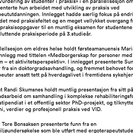
Vurdering av studenter i praksis» i en parallellsesjon om
nterte hun arbeidet med utvikling av praksis ved
peututdanningen. Innlegget hadde særlig fokus på endr
et med praksisfeltet og en meget vellykket overgang f
e praksisoppgaver til en muntlig eksamen for studentene
luttende praksisperiode på 3.studieår.
llellsesjon om eldres helse holdt førsteamanuensis Mar
innlegg med tittelen «Medborgerskap for personer me
m – et aktivitetsperspektiv». I innlegget presenterte Su
r fra sin doktorgradsavhandling, og fremmet behovet for
euter ansatt tett på hverdagslivet i fremtidens sykehje
t Randi Skumsnes holdt muntlig presentasjon fra sitt 
adsarbeid om samhandling i komplekse rehabiliteringsf
stipendiat i et offentlig sektor PhD-prosjekt, og tilknytt
ni, verdier og profesjonell praksis ved VID.
 Tore Bonsaksen presenterte funn fra en
iljøundersøkelse som ble utført med ergoterapeutstude