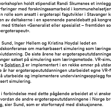
workshop’en holdt stipendiat Randi Skumsnes et innleg
rfaringer med forskningssamarbeid i kommunehelsetjen
sin rolle som ansatt i ergoterapi fagutvikler i Stavange
 en av deltakerne i en spennende paneldebatt på kongr
, med tittelen «Generalist eller spesialist – fremtiden s
rgoterapeut».
 Sund, Inger Hellem og Kristina Hoydal ledet en
dskonferanse om markørbasert simulering som lærings
piutdanning. De siste årene har ergoterapeututdanning
anger satset på simulering som læringsmetode. VR-simu
fra
Solstien 3
er implementert i en rekke emner på utda
 år har ergoterapeututdanningen utarbeidet egne VR-fi
il å utarbeide og implementere undervisningsopplegg fo
sert simulering.
 i forbindelse med dette pågående arbeidet at vi ønsket
vordan de andre ergoterapeututdanningene i Norge br
g, sier Sund, som er storfornøyd med diskusjonene.