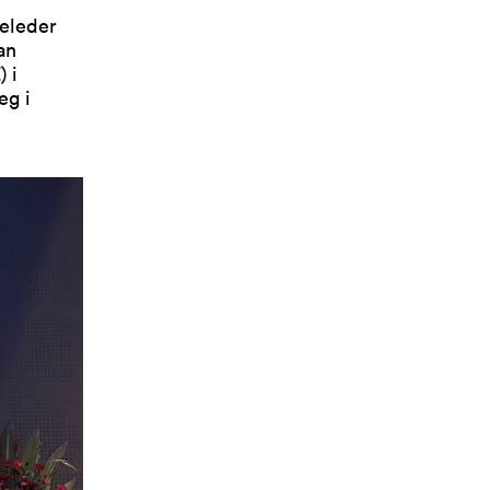
ieleder
an
 i
eg i