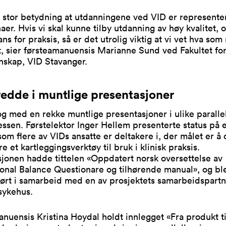
 stor betydning at utdanningene ved VID er represente
naer. Hvis vi skal kunne tilby utdanning av høy kvalitet,
ans for praksis, så er det utrolig viktig at vi vet hva som
et, sier førsteamanuensis Marianne Sund ved Fakultet fo
enskap, VID Stavanger.
redde i muntlige presentasjoner
g med en rekke muntlige presentasjoner i ulike paralle
ssen. Førstelektor Inger Hellem presenterte status på e
som flere av VIDs ansatte er deltakere i, der målet er å 
re et kartleggingsverktøy til bruk i klinisk praksis.
jonen hadde tittelen «Oppdatert norsk oversettelse av
onal Balance Questionare og tilhørende manual», og bl
ørt i samarbeid med en av prosjektets samarbeidspartn
sykehus.
nuensis Kristina Hoydal holdt innlegget «Fra produkt ti