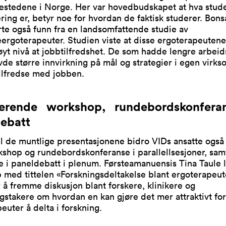
iestedene i Norge. Her var hovedbudskapet at hva stud
ring er, betyr noe for hvordan de faktisk studerer. Bon
te også funn fra en landsomfattende studie av
rgoterapeuter. Studien viste at disse ergoterapeutene
yt nivå at jobbtilfredshet. De som hadde lengre arbeid
de større innvirkning på mål og strategier i egen virks
ilfredse med jobben.
jerende workshop, rundebordskonfera
ebatt
 til de muntlige presentasjonene bidro VIDs ansatte ogs
shop og rundebordskonferanse i parallellsesjoner, sam
e i paneldebatt i plenum. Førsteamanuensis Tina Taule 
med tittelen «Forskningsdeltakelse blant ergoterapeut
 å fremme diskusjon blant forskere, klinikere og
gstakere om hvordan en kan gjøre det mer attraktivt for
euter å delta i forskning.