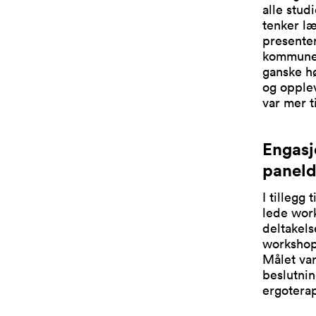
alle stud
tenker læ
presenter
kommunee
ganske hø
og opplev
var mer t
Engas
paneld
I tillegg
lede work
deltakels
workshop 
Målet var
beslutnin
ergoterap