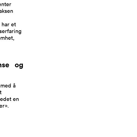
enter
saksen
 har et
serfaring
omhet,
nse og
å med å
t
ledet en
er».