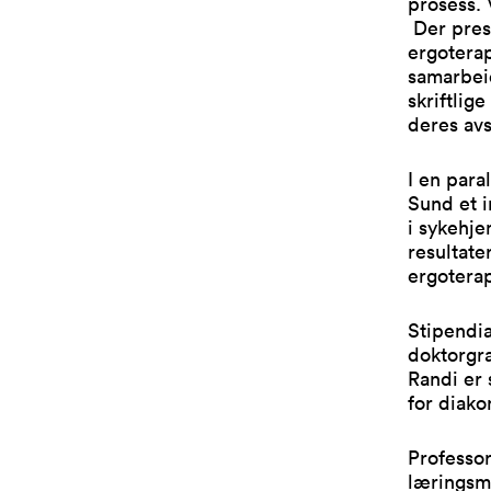
prosess. 
Der prese
ergotera
samarbeid
skriftlig
deres avs
I en para
Sund et 
i sykehje
resultate
ergoterap
Stipendia
doktorgr
Randi er 
for diako
Professor
læringsm