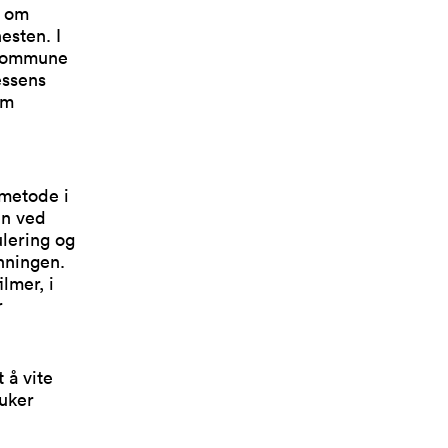
g om
esten. I
r kommune
essens
om
metode i
en ved
lering og
nningen.
lmer, i
r
 å vite
uker