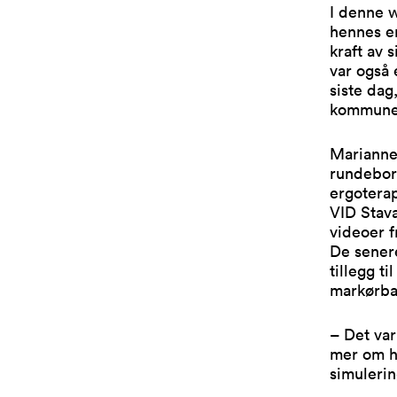
I denne 
hennes e
kraft av 
var også
siste dag
kommunee
Marianne
rundebor
ergotera
VID Stav
videoer 
De senere
tillegg t
markørba
– Det var
mer om h
simulerin