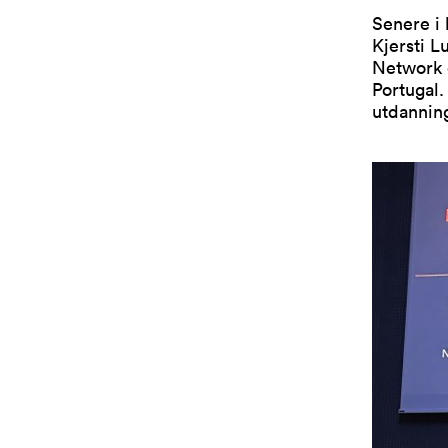
Senere i 
Kjersti L
Network 
Portugal.
utdanning