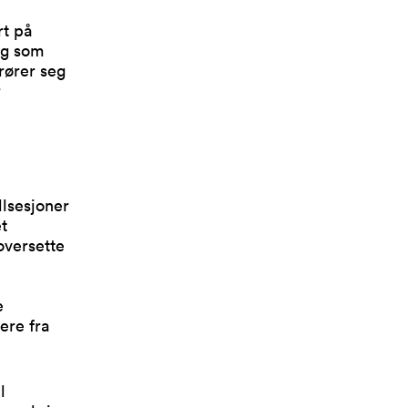
rt på
 og som
 rører seg
r
llsesjoner
t
oversette
e
ere fra
l