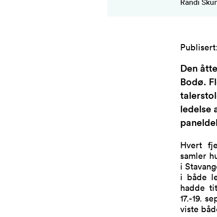
Randi Skum
Publisert
Den åtte
Bodø. Fl
talersto
ledelse
panelde
Hvert fj
samler hu
i Stavang
i både l
hadde tit
17.-19. 
viste bå