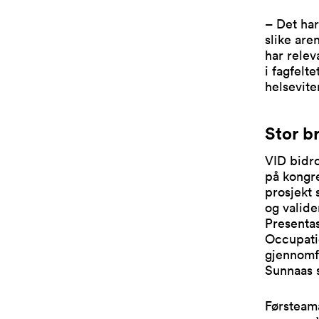
– Det har
slike are
har relev
i fagfelt
helsevit
Stor b
VID bidro
på kongre
prosjekt 
og valide
Presentas
Occupati
gjennomf
Sunnaas 
Førsteama