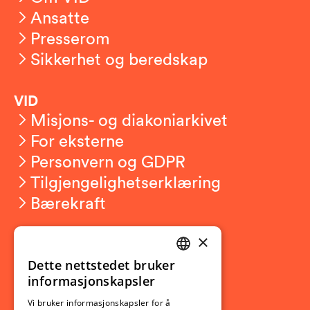
Ansatte
Presserom
Sikkerhet og beredskap
VID
Misjons- og diakoniarkivet
For eksterne
Personvern og GDPR
Tilgjengelighetserklæring
Bærekraft
×
Studierelatert
Ny student
Dette nettstedet bruker
NORWEGIAN
informasjonskapsler
Utveksling
ENGLISH
Opptak
Vi bruker informasjonskapsler for å