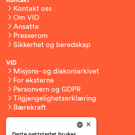
Kontakt oss
Om VID
Ansatte
Presserom
Sikkerhet og beredskap
VID
Misjons- og diakoniarkivet
For eksterne
Personvern og GDPR
Tilgjengelighetserklæring
Bærekraft
×
Studierelatert
Ny student
Dette nettstedet bruker