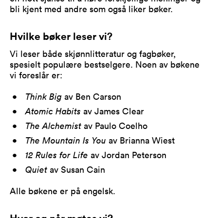
bli kjent med andre som også liker bøker.
Hvilke bøker leser vi?
Vi leser både skjønnlitteratur og fagbøker,
spesielt populære bestselgere. Noen av bøkene
vi foreslår er:
Think Big
av Ben Carson
Atomic Habits
av James Clear
The Alchemist
av Paulo Coelho
The Mountain Is You
av Brianna Wiest
12 Rules for Life
av Jordan Peterson
Quiet
av Susan Cain
Alle bøkene er på engelsk.
Hvor og når møtes vi?