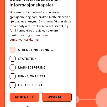
NORWEGIAN
informasjonskapsler
Utveksling
ENGLISH
Opptak
Vi bruker informasjonskapsler for å
gjenkjenne deg som bruker. Dette skjer ved
Lov- og regelverk
hjelp av et anonymt ID-nummer Vi gjør dette
for å analysere trafikken på nettstedet, og
for å kunne tilby presis og relevant
Aktuelt
markedsføring
Les mer i vår
personvernerklæring
Nyheter
Arrangementer
STRENGT NØDVENDIG
Nyhetsbrev
STATISTIKK
Ledige stillinger
MARKEDSFØRING
Følg oss på sosiale medier:
Facebook
FUNKSJONALITET
Instagram
UKLASSIFISERTE
Youtube
LinkedIn
GODTA ALLE
AVVIS ALLE
TikTok