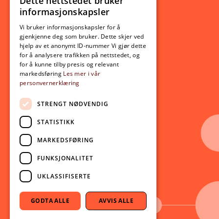
Dette nettstedet bruker
NORWEGIAN
informasjonskapsler
Utveksling
ENGLISH
Opptak
Vi bruker informasjonskapsler for å
gjenkjenne deg som bruker. Dette skjer ved
Lov- og regelverk
hjelp av et anonymt ID-nummer Vi gjør dette
for å analysere trafikken på nettstedet, og
for å kunne tilby presis og relevant
Aktuelt
markedsføring
Les mer i vår
personvernerklæring
Nyheter
Arrangementer
STRENGT NØDVENDIG
Nyhetsbrev
STATISTIKK
Ledige stillinger
MARKEDSFØRING
Følg oss på sosiale medier:
Facebook
FUNKSJONALITET
Instagram
UKLASSIFISERTE
Youtube
LinkedIn
GODTA ALLE
AVVIS ALLE
TikTok