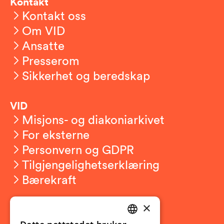
Kontakt
Kontakt oss
Om VID
Ansatte
Presserom
Sikkerhet og beredskap
VID
Misjons- og diakoniarkivet
For eksterne
Personvern og GDPR
Tilgjengelighetserklæring
Bærekraft
×
Studierelatert
Ny student