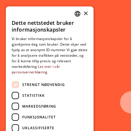
×
Studierelatert
Ny student
Dette nettstedet bruker
NORWEGIAN
informasjonskapsler
Utveksling
ENGLISH
Opptak
Vi bruker informasjonskapsler for å
gjenkjenne deg som bruker. Dette skjer ved
Lov- og regelverk
hjelp av et anonymt ID-nummer Vi gjør dette
for å analysere trafikken på nettstedet, og
for å kunne tilby presis og relevant
Aktuelt
markedsføring
Les mer i vår
personvernerklæring
Nyheter
Arrangementer
STRENGT NØDVENDIG
Nyhetsbrev
STATISTIKK
Ledige stillinger
MARKEDSFØRING
Følg oss på sosiale medier:
Facebook
FUNKSJONALITET
Instagram
UKLASSIFISERTE