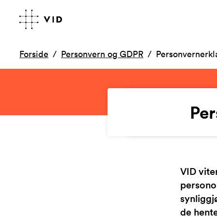
Forside
Personvern og GDPR
Personvernerkl
Per
VID vit
personop
synliggj
de hente