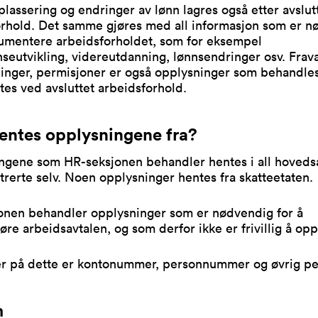
lassering og endringer av lønn lagres også etter avslut
orhold. Det samme gjøres med all informasjon som er n
kumentere arbeidsforholdet, som for eksempel
eutvikling, videreutdanning, lønnsendringer osv. Frav
inger, permisjoner er også opplysninger som behandle
ttes ved avsluttet arbeidsforhold.
entes opplysningene fra?
ngene som HR-seksjonen behandler hentes i all hovedsa
trerte selv. Noen opplysninger hentes fra skatteetaten.
onen behandler opplysninger som er nødvendig for å
re arbeidsavtalen, og som derfor ikke er frivillig å opp
r på dette er kontonummer, personnummer og øvrig per
m