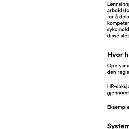
Lønnsinnp
arbeidsf
for å do
kompetans
sykemeld
disse sle
Hvor h
Opplysni
den regis
HR-seksj
gjennomfø
Eksemple
Syste