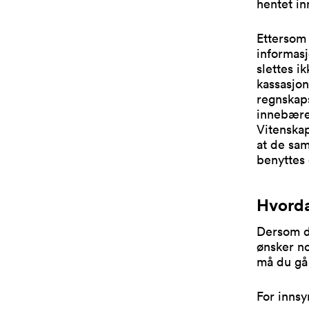
hentet in
Ettersom 
informas
slettes i
kassasjon
regnskaps
innebærer
Vitenskap
at de sam
benyttes 
Hvorda
Dersom d
ønsker no
må du gå
For innsy