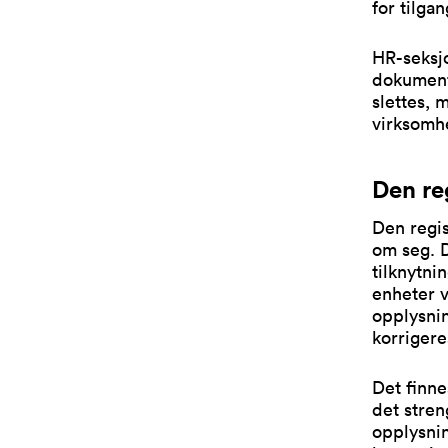
for tilga
HR-seksj
dokumente
slettes, 
virksomhe
Den reg
Den regis
om seg. 
tilknytni
enheter v
opplysnin
korrigere
Det finne
det stren
opplysnin