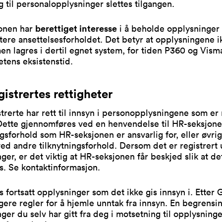
ng til personalopplysninger slettes tilgangen.
onen har
berettiget interesse
i å beholde opplysninger
re ansettelsesforholdet. Det betyr at opplysningene i
men lagres i dertil egnet system, for tiden P360 og Visma
tens eksistenstid.
istrertes rettigheter
trerte har rett til innsyn i personopplysningene som er 
Dette gjennomføres ved en henvendelse til HR-seksjone
ngsforhold som HR-seksjonen er ansvarlig for, eller øvri
ed andre tilknytningsforhold. Dersom det er registrert 
ger, er det viktig at HR-seksjonen får beskjed slik at de
s. Se kontaktinformasjon.
s fortsatt opplysninger som det ikke gis innsyn i. Etter
gere regler for å hjemle unntak fra innsyn. En begrensin
ger du selv har gitt fra deg i motsetning til opplysning