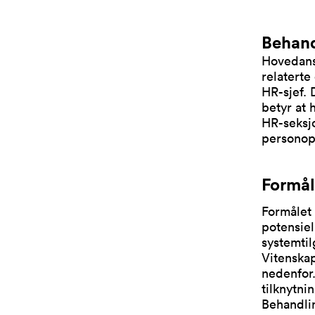
Behand
Hovedansv
relaterte
HR-sjef. 
betyr at 
HR-seksj
personopp
Formål
Formålet
potensiel
systemtil
Vitenskap
nedenfor.
tilknytni
Behandli