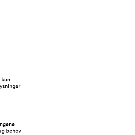
r kun
ysninger
ingene
lig behov