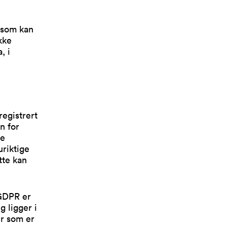
 som kan
kke
, i
registrert
n for
ge
uriktige
tte kan
 GDPR er
g ligger i
er som er