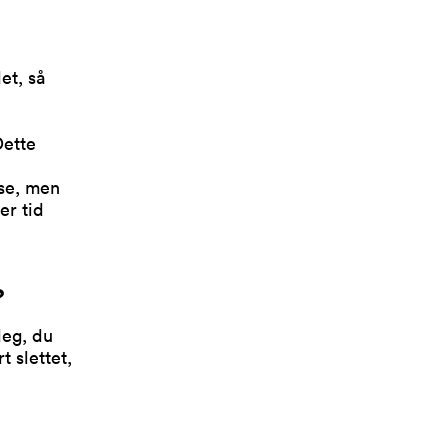
et, så
Dette
sse, men
er tid
?
deg, du
 slettet,