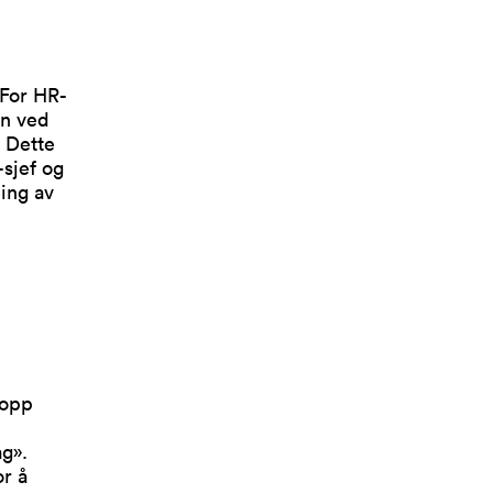
 For HR-
en ved
. Dette
-sjef og
ing av
 opp
ag».
r å