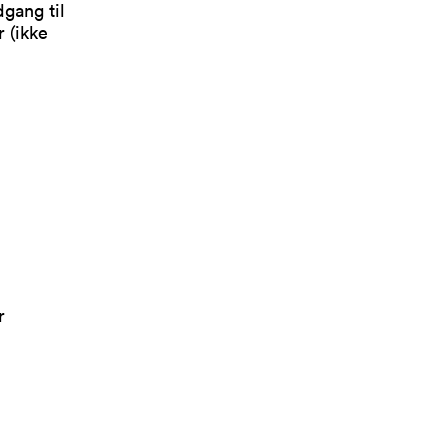
dgang til
 (ikke
r