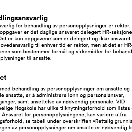
lingsansvarlig
arlig for behandling av personopplysninger er rektor.
 oppgaver er det daglige ansvaret delegert HR-seksjon
Det er kun oppgavene som er delegert og ikke ansvaret
hovedansvarlig til enhver tid er rektor, men at det er HR
onen som bestemmer formål og virkemidler for behandl
lysninger til ansatte.
et
 med behandling av personopplysninger om ansatte og
le ansatte, er å administrere lønn og personalansvar,
ganger, samt ansettelse av nødvendig personale. VID
elige Høgskole har ulike tilknytningsforhold som listes
 Ansvaret for personopplysningene, kan variere utfra
ngsforhold, se tabell under overskriften «Rettslig grunnl
ngen av personopplysninger om ansatte er nødvendig fo