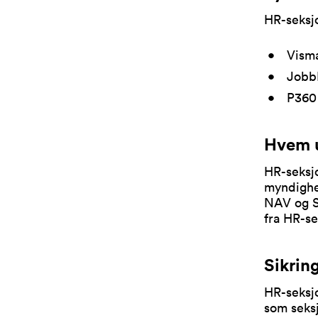
HR-seksj
Vism
Jobb
P360
Hvem u
HR-seksjo
myndighet
NAV og S
fra HR-se
Sikrin
HR-seksjo
som seksj