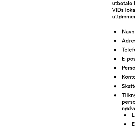
utbetale 
VIDs loka
uttømmend
Navn
Adre
Tele
E-po
Pers
Kont
Skatt
Tilkn
perso
nødve
L
E