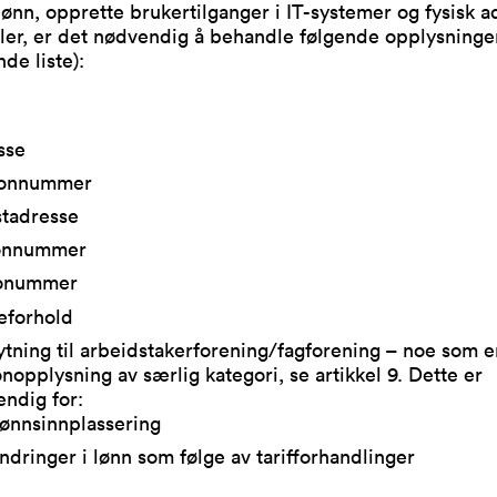
lønn, opprette brukertilganger i IT-systemer og fysisk a
ler, er det nødvendig å behandle følgende opplysninger
e liste):
sse
fonnummer
stadresse
onnummer
onummer
eforhold
ytning til arbeidstakerforening/fagforening – noe som e
nopplysning av særlig kategori, se artikkel 9. Dette er
ndig for:
ønnsinnplassering
ndringer i lønn som følge av tarifforhandlinger