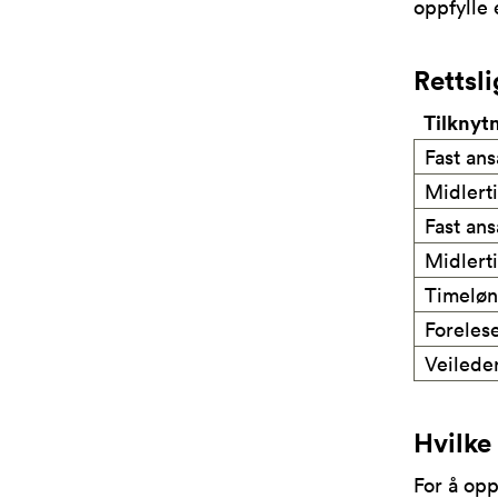
oppfylle 
Rettsl
Tilknyt
Fast ans
Midlerti
Fast ans
Midlerti
Timeløn
Foreles
Veilede
Hvilke
For å opp