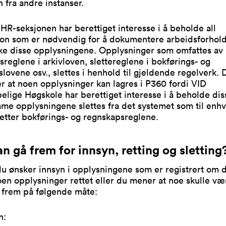
n fra andre instanser.
HR-seksjonen har berettiget interesse i å beholde all
jon som er nødvendig for å dokumentere arbeidsforhold
kke disse opplysningene. Opplysninger som omfattes av
sreglene i arkivloven, slettereglene i bokførings- og
lovene osv., slettes i henhold til gjeldende regelverk. 
 at noen opplysninger kan lagres i P360 fordi VID
elige Høgskole har berettiget interesse i å beholde di
me opplysningene slettes fra det systemet som til enhv
etter bokførings- og regnskapsreglene.
n gå frem for innsyn, retting og sletting
u ønsker innsyn i opplysningene som er registrert om 
en opplysninger rettet eller du mener at noe skulle vært
 frem på følgende måte:
n: