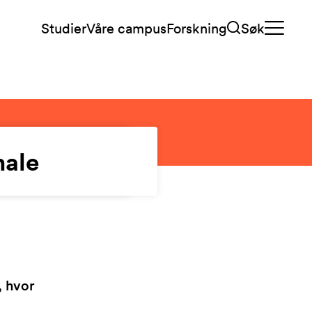
Studier
Våre campus
Forskning
Søk
nale
, hvor