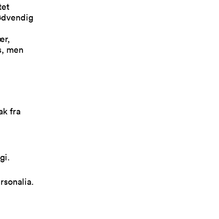
tet
ødvendig
ær,
s, men
k fra
gi.
sonalia.