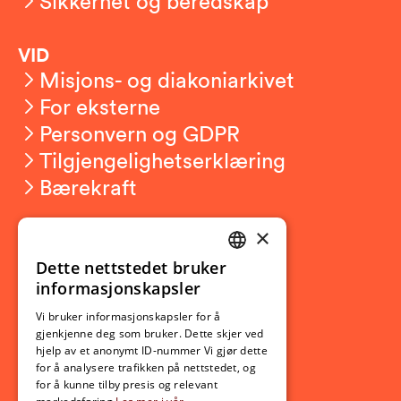
Sikkerhet og beredskap
VID
Misjons- og diakoniarkivet
For eksterne
Personvern og GDPR
Tilgjengelighetserklæring
Bærekraft
×
Studierelatert
Ny student
Dette nettstedet bruker
NORWEGIAN
informasjonskapsler
Utveksling
ENGLISH
Opptak
Vi bruker informasjonskapsler for å
gjenkjenne deg som bruker. Dette skjer ved
Lov- og regelverk
hjelp av et anonymt ID-nummer Vi gjør dette
for å analysere trafikken på nettstedet, og
for å kunne tilby presis og relevant
Aktuelt