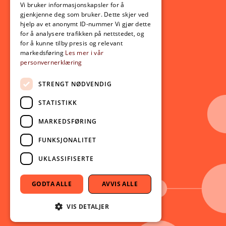
Opptak
Vi bruker informasjonskapsler for å
gjenkjenne deg som bruker. Dette skjer ved
Lov- og regelverk
hjelp av et anonymt ID-nummer Vi gjør dette
for å analysere trafikken på nettstedet, og
for å kunne tilby presis og relevant
Aktuelt
markedsføring
Les mer i vår
personvernerklæring
Nyheter
Arrangementer
STRENGT NØDVENDIG
Nyhetsbrev
STATISTIKK
Ledige stillinger
MARKEDSFØRING
Følg oss på sosiale medier:
Facebook
FUNKSJONALITET
Instagram
UKLASSIFISERTE
Youtube
LinkedIn
GODTA ALLE
AVVIS ALLE
TikTok
VIS DETALJER