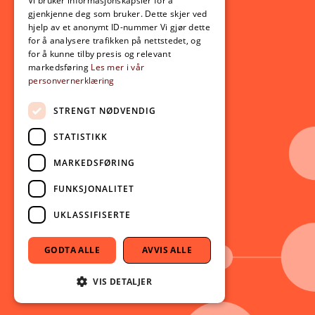
Opptak
Vi bruker informasjonskapsler for å
gjenkjenne deg som bruker. Dette skjer ved
Lov- og regelverk
hjelp av et anonymt ID-nummer Vi gjør dette
for å analysere trafikken på nettstedet, og
for å kunne tilby presis og relevant
Aktuelt
markedsføring
Les mer i vår
personvernerklæring
Nyheter
Arrangementer
STRENGT NØDVENDIG
Nyhetsbrev
STATISTIKK
Ledige stillinger
MARKEDSFØRING
Følg oss på sosiale medier:
Facebook
FUNKSJONALITET
Instagram
UKLASSIFISERTE
Youtube
LinkedIn
GODTA ALLE
AVVIS ALLE
TikTok
VIS DETALJER