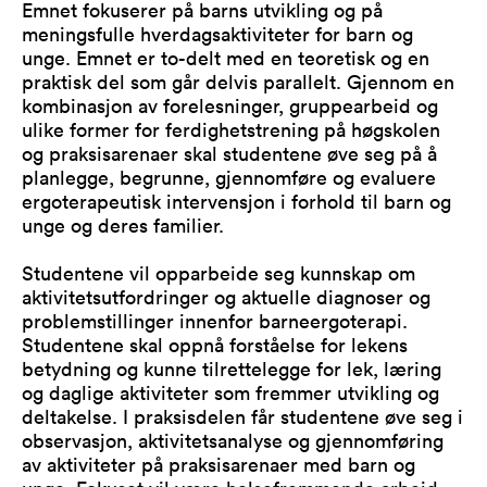
Emnet fokuserer på barns utvikling og på
meningsfulle hverdagsaktiviteter for barn og
unge. Emnet er to-delt med en teoretisk og en
praktisk del som går delvis parallelt. Gjennom en
kombinasjon av forelesninger, gruppearbeid og
ulike former for ferdighetstrening på høgskolen
og praksisarenaer skal studentene øve seg på å
planlegge, begrunne, gjennomføre og evaluere
ergoterapeutisk interven­sjon i forhold til barn og
unge og deres familier.
Studentene vil opparbeide seg kunnskap om
aktivitetsutfordringer og aktuelle diagnoser og
problemstillinger innenfor barneergoterapi.
Studentene skal oppnå forståelse for lekens
betydning og kunne tilrettelegge for lek, læring
og daglige aktiviteter som fremmer utvikling og
deltakelse. I praksisdelen får studentene øve seg i
observasjon, aktivitetsanalyse og gjennomføring
av aktiviteter på praksisarenaer med barn og