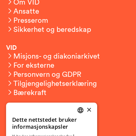
Om VID
Ansatte
Presserom
Sikkerhet og beredskap
VID
Misjons- og diakoniarkivet
For eksterne
Personvern og GDPR
Tilgjengelighetserklæring
Bærekraft
×
Studierelatert
Ny student
Dette nettstedet bruker
NORWEGIAN
informasjonskapsler
Utveksling
ENGLISH