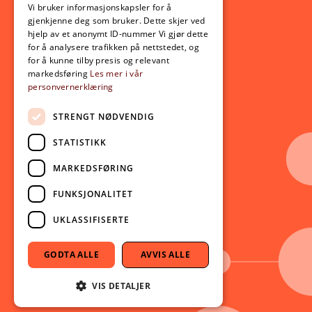
Opptak
Vi bruker informasjonskapsler for å
gjenkjenne deg som bruker. Dette skjer ved
Lov- og regelverk
hjelp av et anonymt ID-nummer Vi gjør dette
for å analysere trafikken på nettstedet, og
for å kunne tilby presis og relevant
Aktuelt
markedsføring
Les mer i vår
personvernerklæring
Nyheter
Arrangementer
STRENGT NØDVENDIG
Nyhetsbrev
STATISTIKK
Ledige stillinger
MARKEDSFØRING
Følg oss på sosiale medier:
Facebook
FUNKSJONALITET
Instagram
UKLASSIFISERTE
Youtube
LinkedIn
GODTA ALLE
AVVIS ALLE
TikTok
VIS DETALJER