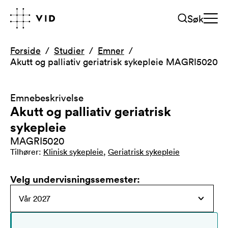
Søk
Forside
Studier
Emner
Akutt og palliativ geriatrisk sykepleie MAGRI5020
Emnebeskrivelse
Akutt og palliativ geriatrisk
sykepleie
MAGRI5020
Tilhører
:
Klinisk sykepleie
,
Geriatrisk sykepleie
Velg undervisningssemester
: