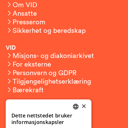
Om VID
Ansatte
Presserom
Sikkerhet og beredskap
VID
Misjons- og diakoniarkivet
For eksterne
Personvern og GDPR
Tilgjengelighetserklæring
Bærekraft
×
Studierelatert
Ny student
Dette nettstedet bruker
NORWEGIAN
informasjonskapsler
Utveksling
ENGLISH