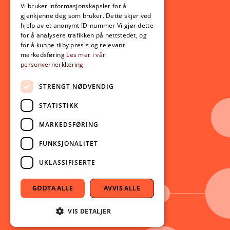
Opptak
Vi bruker informasjonskapsler for å
gjenkjenne deg som bruker. Dette skjer ved
Lov- og regelverk
hjelp av et anonymt ID-nummer Vi gjør dette
for å analysere trafikken på nettstedet, og
for å kunne tilby presis og relevant
Aktuelt
markedsføring
Les mer i vår
personvernerklæring
Nyheter
Arrangementer
STRENGT NØDVENDIG
Nyhetsbrev
STATISTIKK
Ledige stillinger
MARKEDSFØRING
Følg oss på sosiale medier:
Facebook
FUNKSJONALITET
Instagram
UKLASSIFISERTE
Youtube
LinkedIn
GODTA ALLE
AVVIS ALLE
TikTok
VIS DETALJER