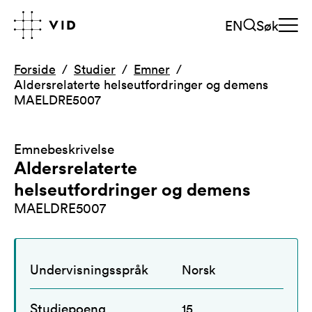
EN
Søk
Forside
Studier
Emner
Aldersrelaterte helseutfordringer og demens
MAELDRE5007
Emnebeskrivelse
Aldersrelaterte
helseutfordringer og demens
MAELDRE5007
Undervisningsspråk
Norsk
Studiepoeng
15