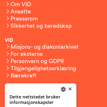
Om VID
Ansatte
Presserom
Sikkerhet og beredskap
VID
Misjons- og diakoniarkivet
For eksterne
Personvern og GDPR
Tilgjengelighetserklæring
Bærekraft
×
Studierelatert
Ny student
Dette nettstedet bruker
NORWEGIAN
informasjonskapsler
Utveksling
ENGLISH