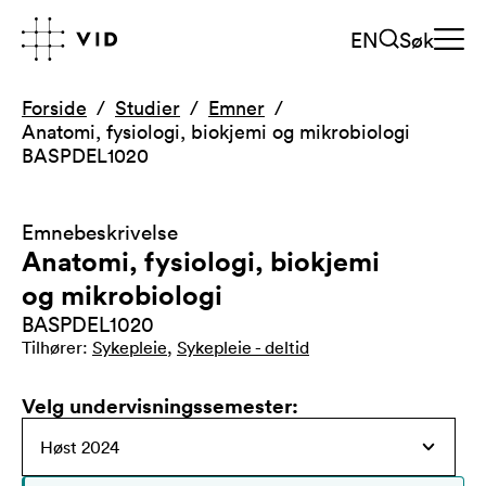
EN
Søk
Forside
Studier
Emner
Anatomi, fysiologi, biokjemi og mikrobiologi
BASPDEL1020
Emnebeskrivelse
Anatomi, fysiologi, biokjemi
og mikrobiologi
BASPDEL1020
Tilhører
:
Sykepleie
,
Sykepleie - deltid
Velg undervisningssemester
: