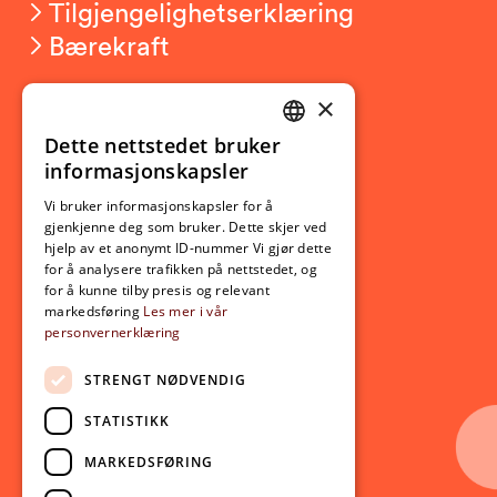
Tilgjengelighetserklæring
Bærekraft
×
Studierelatert
Ny student
Dette nettstedet bruker
NORWEGIAN
informasjonskapsler
Utveksling
ENGLISH
Opptak
Vi bruker informasjonskapsler for å
gjenkjenne deg som bruker. Dette skjer ved
Lov- og regelverk
hjelp av et anonymt ID-nummer Vi gjør dette
for å analysere trafikken på nettstedet, og
for å kunne tilby presis og relevant
Aktuelt
markedsføring
Les mer i vår
personvernerklæring
Nyheter
Arrangementer
STRENGT NØDVENDIG
Nyhetsbrev
STATISTIKK
Ledige stillinger
MARKEDSFØRING
Følg oss på sosiale medier: