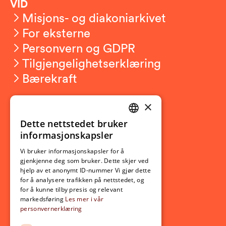
VID
Misjons- og diakoniarkivet
For eksterne
Personvern og GDPR
Tilgjengelighetserklæring
Bærekraft
×
Studierelatert
Ny student
Dette nettstedet bruker
NORWEGIAN
informasjonskapsler
Utveksling
ENGLISH
Opptak
Vi bruker informasjonskapsler for å
gjenkjenne deg som bruker. Dette skjer ved
Lov- og regelverk
hjelp av et anonymt ID-nummer Vi gjør dette
for å analysere trafikken på nettstedet, og
for å kunne tilby presis og relevant
Aktuelt
markedsføring
Les mer i vår
personvernerklæring
Nyheter