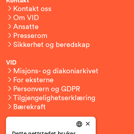
Kontakt oss
Om VID
Ansatte
Presserom
Sikkerhet og beredskap
VID
Misjons- og diakoniarkivet
For eksterne
Personvern og GDPR
Tilgjengelighetserklæring
Bærekraft
×
Studierelatert
Ny student
Dette nettstedet bruker