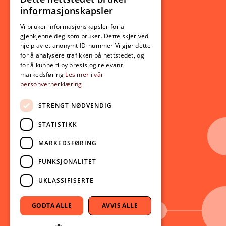
NORWEGIAN
informasjonskapsler
Utveksling
ENGLISH
Opptak
Vi bruker informasjonskapsler for å
gjenkjenne deg som bruker. Dette skjer ved
Lov- og regelverk
hjelp av et anonymt ID-nummer Vi gjør dette
for å analysere trafikken på nettstedet, og
for å kunne tilby presis og relevant
Aktuelt
markedsføring
Les mer i vår
personvernerklæring
Nyheter
Arrangementer
STRENGT NØDVENDIG
Nyhetsbrev
STATISTIKK
Ledige stillinger
MARKEDSFØRING
Følg oss på sosiale medier:
Facebook
FUNKSJONALITET
Instagram
UKLASSIFISERTE
Youtube
LinkedIn
GODTA ALLE
AVVIS ALLE
TikTok