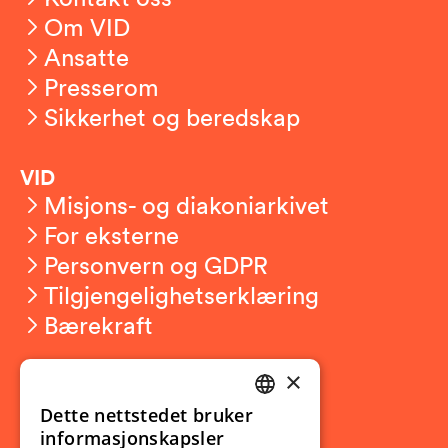
Om VID
Ansatte
Presserom
Sikkerhet og beredskap
VID
Misjons- og diakoniarkivet
For eksterne
Personvern og GDPR
Tilgjengelighetserklæring
Bærekraft
×
Studierelatert
Ny student
Dette nettstedet bruker
NORWEGIAN
informasjonskapsler
Utveksling