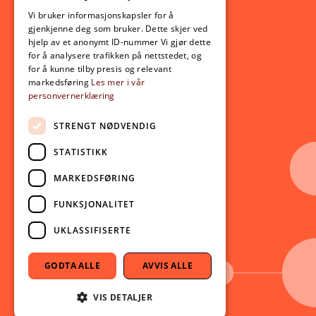
ENGLISH
Opptak
Vi bruker informasjonskapsler for å
gjenkjenne deg som bruker. Dette skjer ved
Lov- og regelverk
hjelp av et anonymt ID-nummer Vi gjør dette
for å analysere trafikken på nettstedet, og
for å kunne tilby presis og relevant
Aktuelt
markedsføring
Les mer i vår
personvernerklæring
Nyheter
Arrangementer
STRENGT NØDVENDIG
Nyhetsbrev
STATISTIKK
Ledige stillinger
MARKEDSFØRING
Følg oss på sosiale medier:
Facebook
FUNKSJONALITET
Instagram
UKLASSIFISERTE
Youtube
LinkedIn
GODTA ALLE
AVVIS ALLE
TikTok
VIS DETALJER