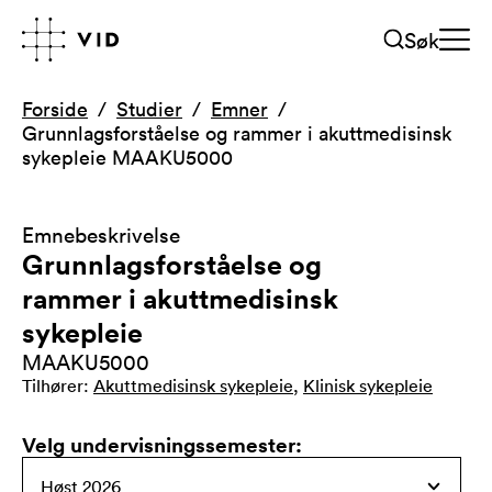
Søk
Forside
Studier
Emner
Grunnlagsforståelse og rammer i akuttmedisinsk
sykepleie MAAKU5000
Emnebeskrivelse
Grunnlagsforståelse og
rammer i akuttmedisinsk
sykepleie
MAAKU5000
Tilhører
:
Akuttmedisinsk sykepleie
,
Klinisk sykepleie
Velg undervisningssemester
: