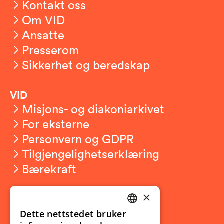
Kontakt oss
Om VID
Ansatte
Presserom
Sikkerhet og beredskap
VID
Misjons- og diakoniarkivet
For eksterne
Personvern og GDPR
Tilgjengelighetserklæring
Bærekraft
×
Studierelatert
Ny student
Dette nettstedet bruker
NORWEGIAN