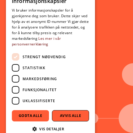
informasjonskapsler
Utveksling
ENGLISH
Opptak
Vi bruker informasjonskapsler for å
gjenkjenne deg som bruker. Dette skjer ved
Lov- og regelverk
hjelp av et anonymt ID-nummer Vi gjør dette
for å analysere trafikken på nettstedet, og
for å kunne tilby presis og relevant
Aktuelt
markedsføring
Les mer i vår
personvernerklæring
Nyheter
Arrangementer
STRENGT NØDVENDIG
Nyhetsbrev
STATISTIKK
Ledige stillinger
MARKEDSFØRING
Følg oss på sosiale medier:
Facebook
FUNKSJONALITET
Instagram
UKLASSIFISERTE
Youtube
LinkedIn
GODTA ALLE
AVVIS ALLE
TikTok
VIS DETALJER