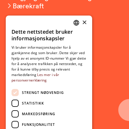
Bærekraft
×
Studierelatert
Ny student
Dette nettstedet bruker
NORWEGIAN
informasjonskapsler
Utveksling
ENGLISH
Opptak
Vi bruker informasjonskapsler for å
gjenkjenne deg som bruker. Dette skjer ved
Lov- og regelverk
hjelp av et anonymt ID-nummer Vi gjør dette
for å analysere trafikken på nettstedet, og
for å kunne tilby presis og relevant
Aktuelt
markedsføring
Les mer i vår
personvernerklæring
Nyheter
Arrangementer
STRENGT NØDVENDIG
Nyhetsbrev
STATISTIKK
Ledige stillinger
MARKEDSFØRING
Følg oss på sosiale medier:
Facebook
FUNKSJONALITET