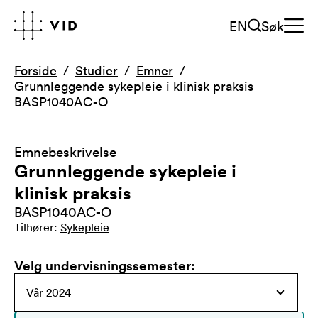
EN
Søk
Forside
Studier
Emner
Grunnleggende sykepleie i klinisk praksis
BASP1040AC-O
Emnebeskrivelse
Grunnleggende sykepleie i
klinisk praksis
BASP1040AC-O
Tilhører
:
Sykepleie
Velg undervisningssemester
: