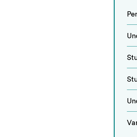
Pe
Un
St
St
Un
Va