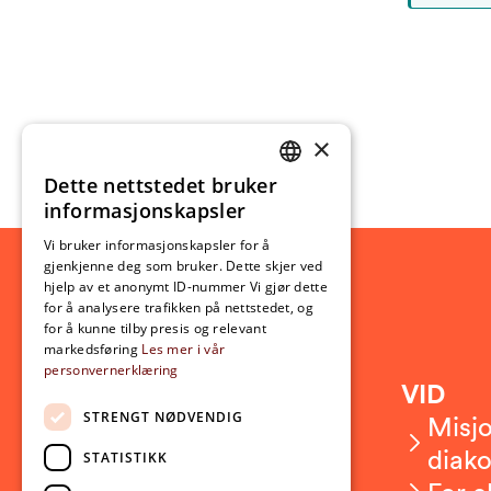
×
Dette nettstedet bruker
NORWEGIAN
informasjonskapsler
ENGLISH
Vi bruker informasjonskapsler for å
gjenkjenne deg som bruker. Dette skjer ved
hjelp av et anonymt ID-nummer Vi gjør dette
for å analysere trafikken på nettstedet, og
for å kunne tilby presis og relevant
markedsføring
Les mer i vår
personvernerklæring
Kontakt
VID
STRENGT NØDVENDIG
Kontakt oss
Misjo
Om VID
diako
STATISTIKK