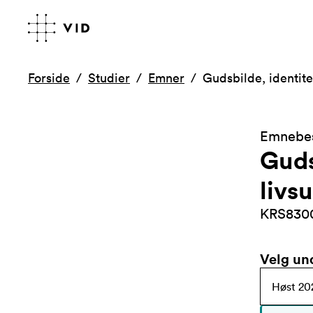
Forside
Studier
Emner
Gudsbilde, identit
Emnebes
Guds
livs
KRS830
Velg un