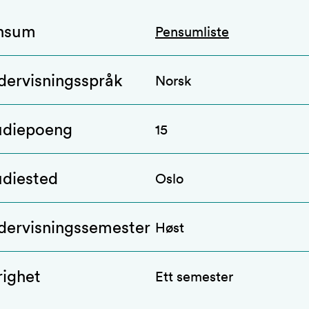
nsum
Pensumliste
dervisningsspråk
Norsk
udiepoeng
15
udiested
Oslo
dervisningssemester
Høst
righet
Ett semester