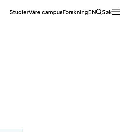
Studier
Våre campus
Forskning
EN
Søk