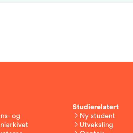
Studierelatert
ns- og
Ny student
niarkivet
Utveksling