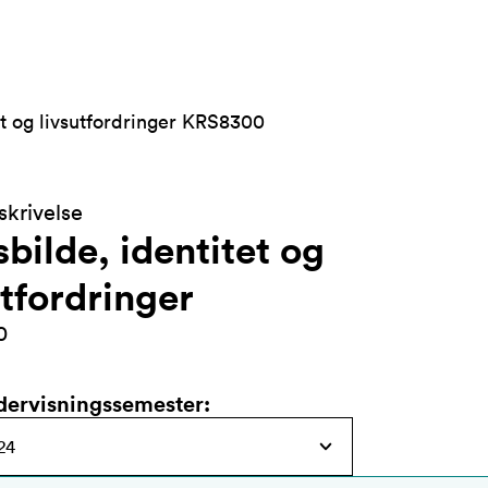
et og livsutfordringer KRS8300
krivelse
bilde, identitet og
utfordringer
0
dervisningssemester
: