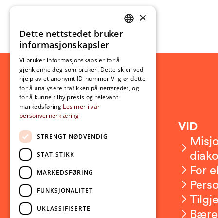
×
Dette nettstedet bruker
NORWEGIAN
informasjonskapsler
ENGLISH
Vi bruker informasjonskapsler for å
gjenkjenne deg som bruker. Dette skjer ved
hjelp av et anonymt ID-nummer Vi gjør dette
for å analysere trafikken på nettstedet, og
for å kunne tilby presis og relevant
markedsføring
Les mer i vår
personvernerklæring
Kontakt
VID
STRENGT NØDVENDIG
Kontakt oss
Misjo
Om VID
diako
STATISTIKK
Ansatte
For e
MARKEDSFØRING
Presserom
Pers
FUNKSJONALITET
Sikkerhet og beredskap
Tilgj
UKLASSIFISERTE
Bære