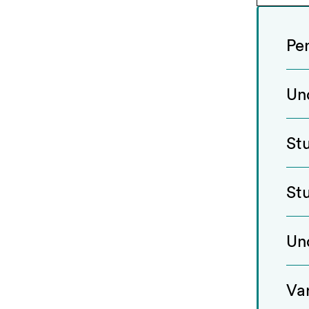
Pe
Un
St
St
Un
Va