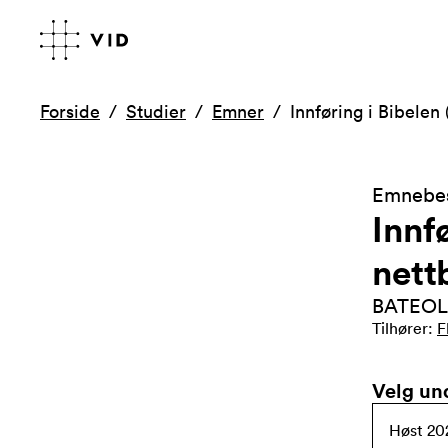
Forside
Studier
Emner
Innføring i Bibele
Emnebes
Innf
nett
BATEOL
Tilhører
:
F
Velg un