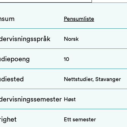
nsum
Pensumliste
dervisningsspråk
Norsk
udiepoeng
10
udiested
Nettstudier, Stavanger
dervisningssemester
Høst
righet
Ett semester