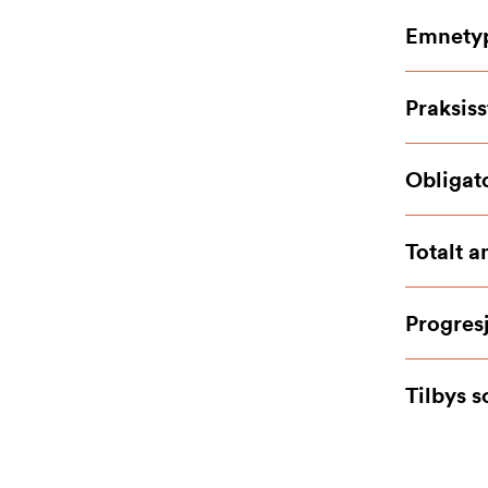
Emnety
Praksiss
Obligat
Totalt a
Progres
Tilbys 