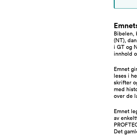
Emnets
Bibelen,
(NT), dan
i GT og N
innhold o
Emnet gir
leses i h
skrifter 
med histo
over de l
Emnet leg
av enkel
PROFTEOL
Det gamle