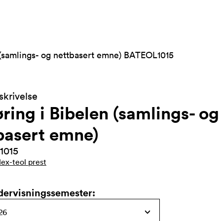
n (samlings- og nettbasert emne) BATEOL1015
krivelse
øring i Bibelen (samlings- og
basert emne)
1015
lex-teol prest
dervisningssemester
: