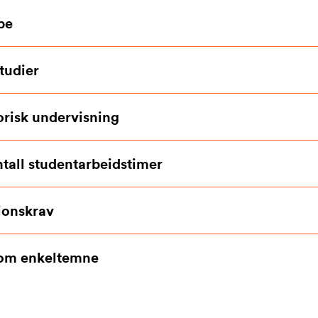
pe
tudier
orisk undervisning
ntall studentarbeidstimer
jonskrav
som enkeltemne