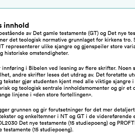
 innhold
 bestående av Det gamle testamente (GT) og Det nye te
ner det teologisk normative grunnlaget for kirkens tro. 
T representerer ulike sjangre og gjenspeiler store varia
g historiske omstendigheter.
 innføring i Bibelen ved lesning av flere skrifter. Noen s
elhet, andre skrifter leses det utdrag av. Det foretatte ut
og tekster gjør studenten kjent med alle viktige sjangre i
risk og teologisk sentrale innholdsmomenter og gir et 
ange linjene i «den store fortellingen».
ger grunnen og gir forutsetninger for det mer detaljert
ttekster og enkeltemner i NT og GT i de videreførende
2030 Det nye testamente (15 studiepoeng) og PROF
 testamente (15 studiepoeng).