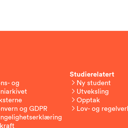
Studierelatert
ns- og
Ny student
niarkivet
Utveksling
ksterne
Opptak
onvern og GDPR
Lov- og regelver
engelighetserklæring
kraft