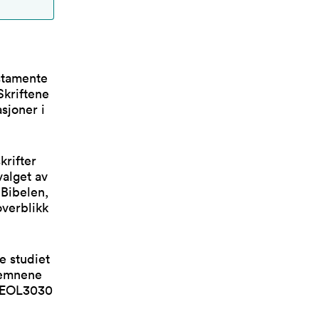
stamente
Skriftene
sjoner i
krifter
valget av
 Bibelen,
overblikk
e studiet
 emnene
TEOL3030