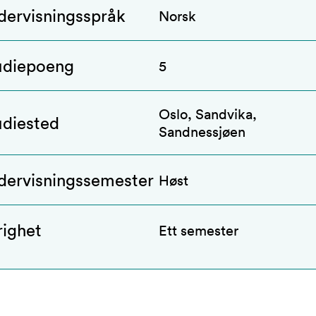
dervisningsspråk
Norsk
udiepoeng
5
Oslo, Sandvika,
udiested
Sandnessjøen
dervisningssemester
Høst
righet
Ett semester