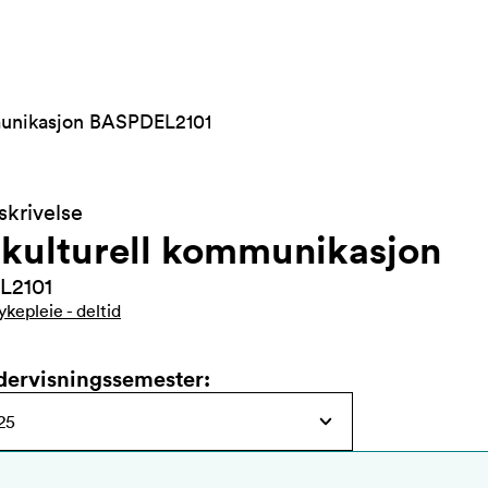
mmunikasjon BASPDEL2101
krivelse
rkulturell kommunikasjon
L2101
ykepleie - deltid
dervisningssemester
: