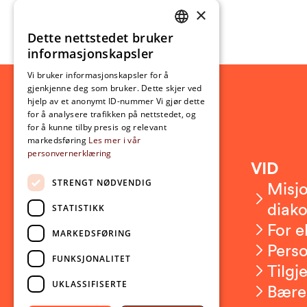
×
Dette nettstedet bruker
NORWEGIAN
informasjonskapsler
ENGLISH
Vi bruker informasjonskapsler for å
gjenkjenne deg som bruker. Dette skjer ved
hjelp av et anonymt ID-nummer Vi gjør dette
for å analysere trafikken på nettstedet, og
for å kunne tilby presis og relevant
markedsføring
Les mer i vår
personvernerklæring
Kontakt
VID
STRENGT NØDVENDIG
Kontakt oss
Misjo
Om VID
diako
STATISTIKK
Ansatte
For e
MARKEDSFØRING
Presserom
Pers
FUNKSJONALITET
Sikkerhet og beredskap
Tilgj
UKLASSIFISERTE
Bære