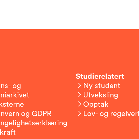
Studierelatert
ns- og
Ny student
niarkivet
Utveksling
ksterne
Opptak
onvern og GDPR
Lov- og regelver
engelighetserklæring
kraft