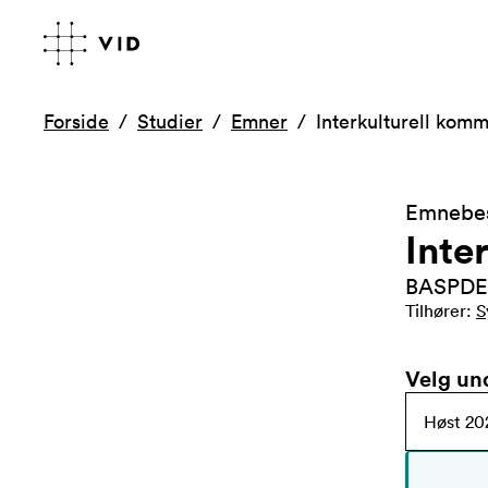
Forside
Studier
Emner
Interkulturell ko
Emnebes
Inte
BASPDE
Tilhører
:
S
Velg un