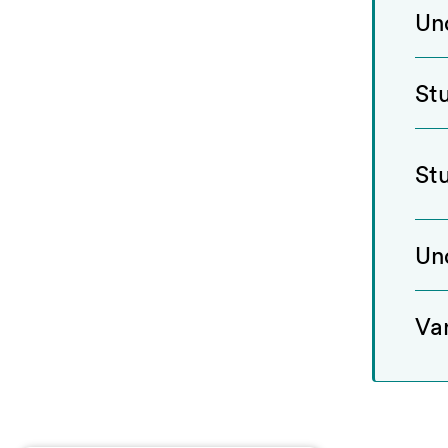
Un
St
St
Un
Va