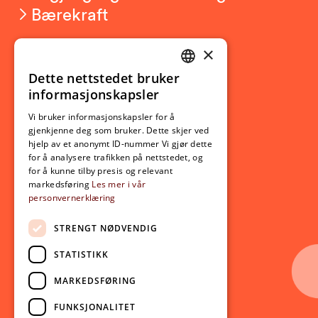
Bærekraft
×
Studierelatert
Ny student
Dette nettstedet bruker
NORWEGIAN
informasjonskapsler
Utveksling
ENGLISH
Opptak
Vi bruker informasjonskapsler for å
gjenkjenne deg som bruker. Dette skjer ved
Lov- og regelverk
hjelp av et anonymt ID-nummer Vi gjør dette
for å analysere trafikken på nettstedet, og
for å kunne tilby presis og relevant
Aktuelt
markedsføring
Les mer i vår
personvernerklæring
Nyheter
Arrangementer
STRENGT NØDVENDIG
Nyhetsbrev
STATISTIKK
Ledige stillinger
MARKEDSFØRING
Følg oss på sosiale medier:
Facebook
FUNKSJONALITET