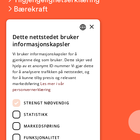
Bærekraft
×
Studierelatert
Ny student
Dette nettstedet bruker
NORWEGIAN
informasjonskapsler
Utveksling
ENGLISH
Opptak
Vi bruker informasjonskapsler for å
gjenkjenne deg som bruker. Dette skjer ved
Lov- og regelverk
hjelp av et anonymt ID-nummer Vi gjør dette
for å analysere trafikken på nettstedet, og
for å kunne tilby presis og relevant
Aktuelt
markedsføring
Les mer i vår
personvernerklæring
Nyheter
Arrangementer
STRENGT NØDVENDIG
Nyhetsbrev
STATISTIKK
Ledige stillinger
MARKEDSFØRING
Følg oss på sosiale medier:
Facebook
FUNKSJONALITET