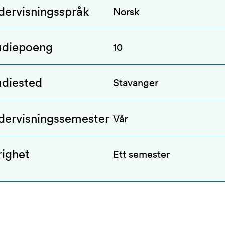
dervisningsspråk
Norsk
udiepoeng
10
udiested
Stavanger
dervisningssemester
Vår
righet
Ett semester