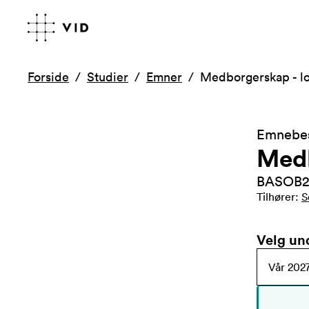
Forside
Studier
Emner
Medborgerskap - lo
Emnebes
Medb
BASOB2
Tilhører
:
S
Velg un