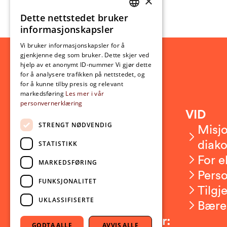
×
Dette nettstedet bruker
NORWEGIAN
informasjonskapsler
ENGLISH
Vi bruker informasjonskapsler for å
gjenkjenne deg som bruker. Dette skjer ved
hjelp av et anonymt ID-nummer Vi gjør dette
for å analysere trafikken på nettstedet, og
for å kunne tilby presis og relevant
markedsføring
Les mer i vår
personvernerklæring
Kontakt
VID
STRENGT NØDVENDIG
Kontakt oss
Misjo
Om VID
diako
STATISTIKK
Ansatte
For e
MARKEDSFØRING
Presserom
Pers
FUNKSJONALITET
Sikkerhet og beredskap
Tilgj
UKLASSIFISERTE
Bære
Følg oss på sosiale medier:
GODTA ALLE
AVVIS ALLE