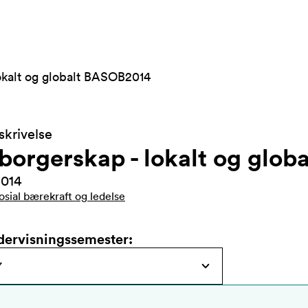
kalt og globalt BASOB2014
krivelse
orgerskap - lokalt og globa
014
osial bærekraft og ledelse
dervisningssemester
: