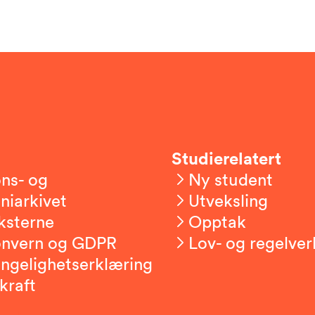
Studierelatert
ns- og
Ny student
niarkivet
Utveksling
ksterne
Opptak
onvern og GDPR
Lov- og regelver
engelighetserklæring
kraft