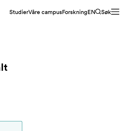
Studier
Våre campus
Forskning
EN
Søk
lt