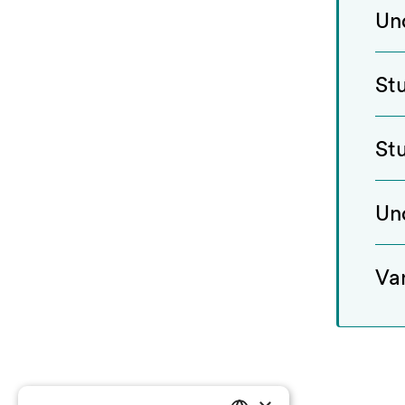
Un
St
St
Un
Va