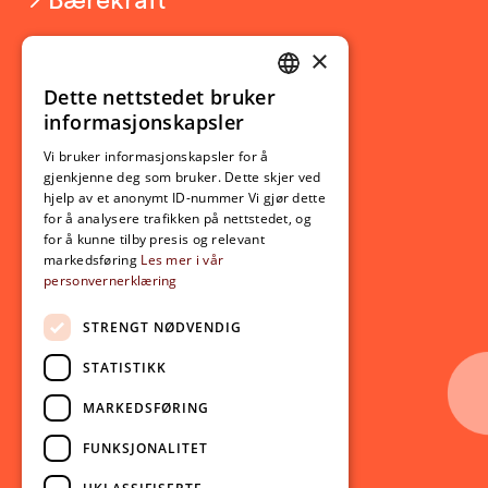
×
Studierelatert
Ny student
Dette nettstedet bruker
NORWEGIAN
informasjonskapsler
Utveksling
ENGLISH
Opptak
Vi bruker informasjonskapsler for å
gjenkjenne deg som bruker. Dette skjer ved
Lov- og regelverk
hjelp av et anonymt ID-nummer Vi gjør dette
for å analysere trafikken på nettstedet, og
for å kunne tilby presis og relevant
Aktuelt
markedsføring
Les mer i vår
personvernerklæring
Nyheter
Arrangementer
STRENGT NØDVENDIG
Nyhetsbrev
STATISTIKK
Ledige stillinger
MARKEDSFØRING
Følg oss på sosiale medier:
Facebook
FUNKSJONALITET
Instagram