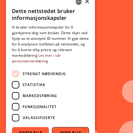
×
Studierelatert
Ny student
Dette nettstedet bruker
NORWEGIAN
informasjonskapsler
Utveksling
ENGLISH
Opptak
Vi bruker informasjonskapsler for å
gjenkjenne deg som bruker. Dette skjer ved
Lov- og regelverk
hjelp av et anonymt ID-nummer Vi gjør dette
for å analysere trafikken på nettstedet, og
for å kunne tilby presis og relevant
Aktuelt
markedsføring
Les mer i vår
personvernerklæring
Nyheter
Arrangementer
STRENGT NØDVENDIG
Nyhetsbrev
STATISTIKK
Ledige stillinger
MARKEDSFØRING
Følg oss på sosiale medier:
Facebook
FUNKSJONALITET
Instagram
UKLASSIFISERTE
Youtube
GODTA ALLE
AVVIS ALLE