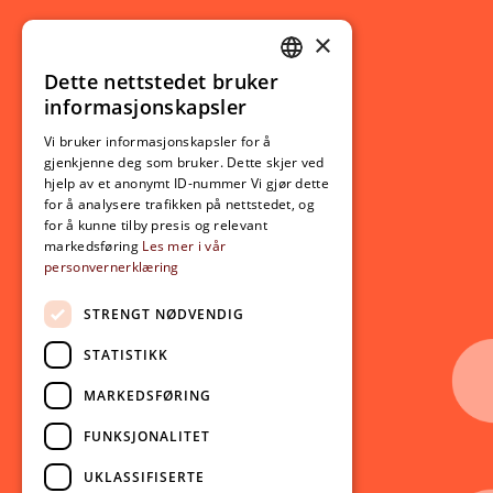
×
Studierelatert
Ny student
Dette nettstedet bruker
NORWEGIAN
informasjonskapsler
Utveksling
ENGLISH
Opptak
Vi bruker informasjonskapsler for å
gjenkjenne deg som bruker. Dette skjer ved
Lov- og regelverk
hjelp av et anonymt ID-nummer Vi gjør dette
for å analysere trafikken på nettstedet, og
for å kunne tilby presis og relevant
Aktuelt
markedsføring
Les mer i vår
personvernerklæring
Nyheter
Arrangementer
STRENGT NØDVENDIG
Nyhetsbrev
STATISTIKK
Ledige stillinger
MARKEDSFØRING
Følg oss på sosiale medier:
Facebook
FUNKSJONALITET
Instagram
UKLASSIFISERTE