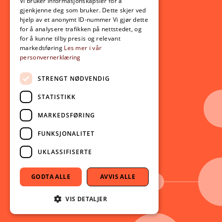
Opptak
Vi bruker informasjonskapsler for å
gjenkjenne deg som bruker. Dette skjer ved
Lov- og regelverk
hjelp av et anonymt ID-nummer Vi gjør dette
for å analysere trafikken på nettstedet, og
for å kunne tilby presis og relevant
Aktuelt
markedsføring
Les mer i vår
personvernerklæring
Nyheter
Arrangementer
STRENGT NØDVENDIG
Nyhetsbrev
STATISTIKK
Ledige stillinger
MARKEDSFØRING
Følg oss på sosiale medier:
Facebook
FUNKSJONALITET
Instagram
UKLASSIFISERTE
Youtube
LinkedIn
GODTA ALLE
AVVIS ALLE
TikTok
VIS DETALJER