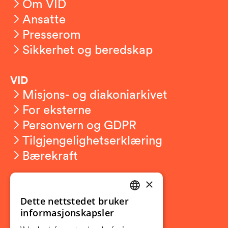
Om VID
Ansatte
Presserom
Sikkerhet og beredskap
VID
Misjons- og diakoniarkivet
For eksterne
Personvern og GDPR
Tilgjengelighetserklæring
Bærekraft
×
Studierelatert
Ny student
Dette nettstedet bruker
NORWEGIAN
informasjonskapsler
Utveksling
ENGLISH