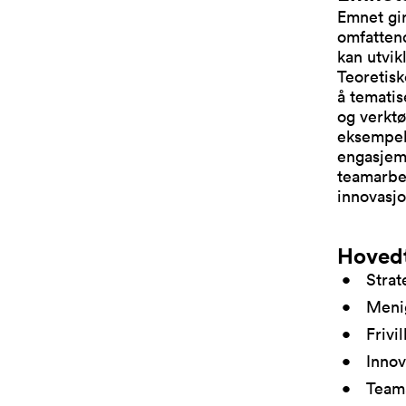
Emnet gir
omfatten
kan utvik
Teoretisk
å tematis
og verktø
eksempel
engasjeme
teamarbei
innovasjo
Hoved
Strat
Menig
Frivi
Innov
Teama