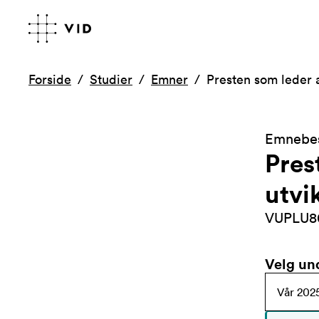
Forside
Studier
Emner
Presten som leder 
Emnebes
Pres
utvi
VUPLU8
Velg un