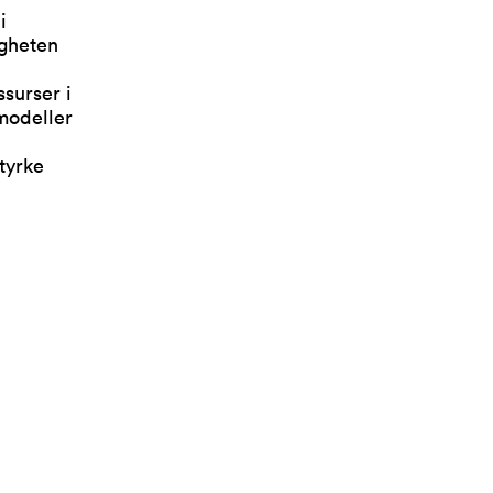
i
igheten
surser i
 modeller
tyrke