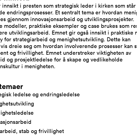
 innsikt i presten som strategisk leder i kirken som står 
de endringsprosesser. Et sentralt tema er hvordan men
les gjennom innovasjonsarbeid og utviklingsprosjekter.
e modeller, praktiske eksempler og case brukes som res
ere utviklingsarbeid. Emnet gir også innsikt i praktiske
y for strategiarbeid og menighetsutvikling. Dette kan
vis dreie seg om hvordan involverende prosesser kan s
nt og frivillighet. Emnet understreker viktigheten av
d og prosjektledelse for å skape og vedlikeholde
nskultur i menigheten.
temaer
egisk ledelse og endringsledelse
hetsutvikling
llighetsledelse
asjonsarbeid
rbeid, stab og frivillighet