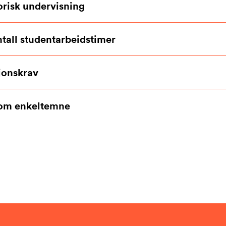
orisk undervisning
ntall studentarbeidstimer
jonskrav
som enkeltemne