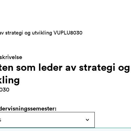
av strategi og utvikling VUPLU8030
krivelse
ten som leder av strategi og
kling
030
dervisningssemester
: