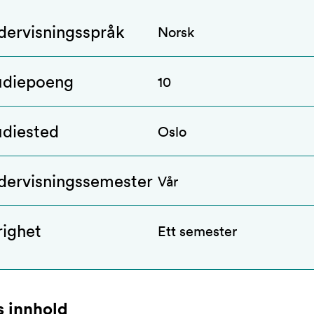
dervisningsspråk
Norsk
udiepoeng
10
udiested
Oslo
dervisningssemester
Vår
righet
Ett semester
 innhold