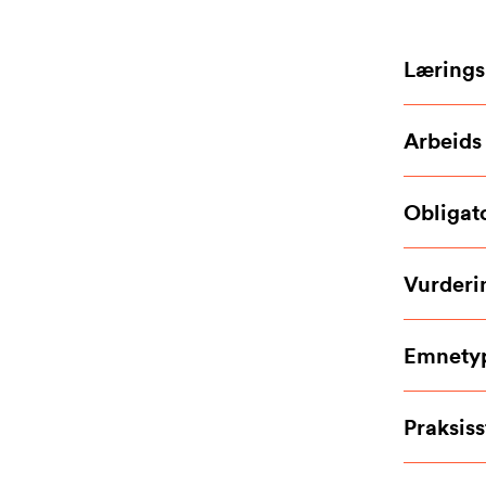
Lærings
Arbeids
Obligato
Vurderi
Emnety
Praksiss