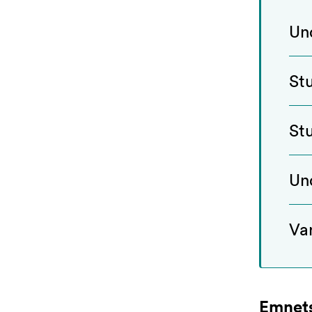
Un
St
St
Un
Va
Emnets