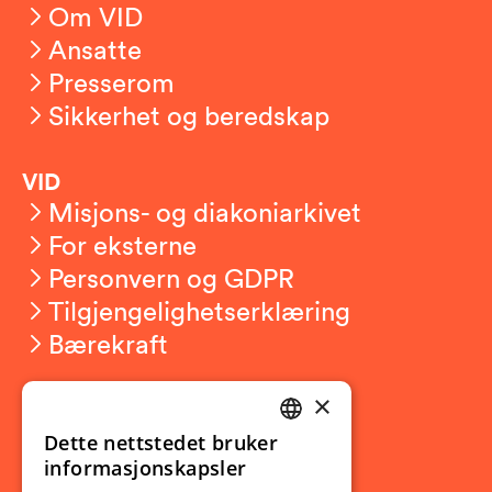
Om VID
Ansatte
Presserom
Sikkerhet og beredskap
VID
Misjons- og diakoniarkivet
For eksterne
Personvern og GDPR
Tilgjengelighetserklæring
Bærekraft
×
Studierelatert
Ny student
Dette nettstedet bruker
NORWEGIAN
informasjonskapsler
Utveksling
ENGLISH