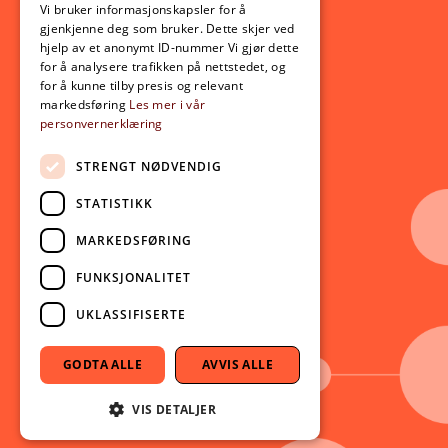
Opptak
Vi bruker informasjonskapsler for å
gjenkjenne deg som bruker. Dette skjer ved
Lov- og regelverk
hjelp av et anonymt ID-nummer Vi gjør dette
for å analysere trafikken på nettstedet, og
for å kunne tilby presis og relevant
Aktuelt
markedsføring
Les mer i vår
personvernerklæring
Nyheter
Arrangementer
STRENGT NØDVENDIG
Nyhetsbrev
STATISTIKK
Ledige stillinger
MARKEDSFØRING
Følg oss på sosiale medier:
Facebook
FUNKSJONALITET
Instagram
UKLASSIFISERTE
Youtube
LinkedIn
GODTA ALLE
AVVIS ALLE
TikTok
VIS DETALJER