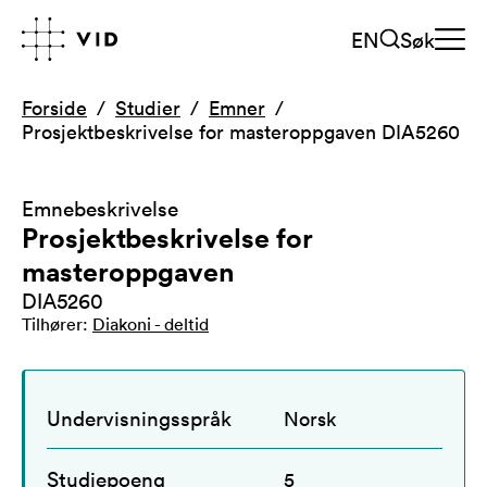
EN
Søk
Forside
Studier
Emner
Prosjektbeskrivelse for masteroppgaven DIA5260
Emnebeskrivelse
Prosjektbeskrivelse for
masteroppgaven
DIA5260
Tilhører
:
Diakoni - deltid
Undervisningsspråk
Norsk
Studiepoeng
5